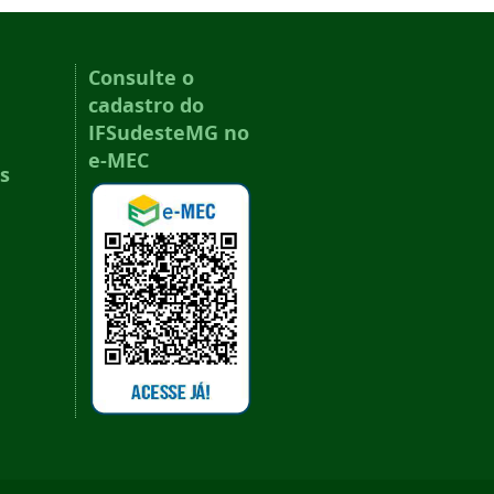
Consulte o
cadastro do
IFSudesteMG no
e-MEC
s