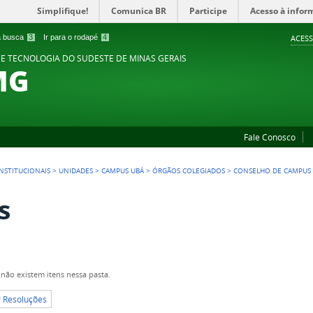
Simplifique!
Comunica BR
Participe
Acesso à infor
 a busca
3
Ir para o rodapé
4
ACESS
 E TECNOLOGIA DO SUDESTE DE MINAS GERAIS
MG
Fale Conosco
NSTITUCIONAIS
>
UNIDADES
>
CAMPUS UBÁ
>
ÓRGÃOS COLEGIADOS
>
CONSELHO DE CAMPUS
s
não existem itens nessa pasta.
r Resoluções