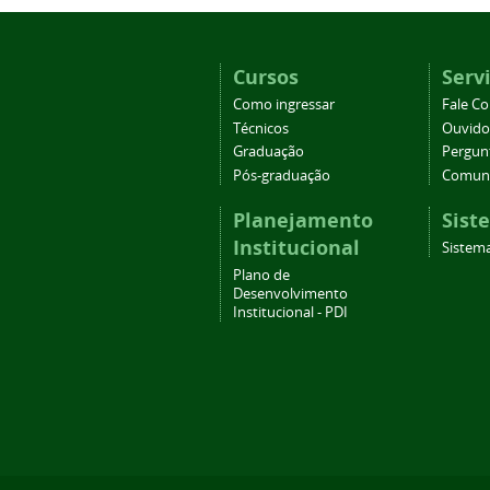
Cursos
Serv
Como ingressar
Fale C
Técnicos
Ouvido
Graduação
Pergun
Pós-graduação
Comuni
Planejamento
Sist
Institucional
Sistema
Plano de
Desenvolvimento
Institucional - PDI