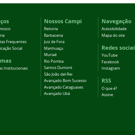
iços
Nossos Campi
Navegação
onosco
Reitoria
Acessibilidade
ria
Barbacena
Mapa do site
tas Frequentes
Juiz de Fora
Redes sociai
cação Social
Manhuaçu
Muriaé
YouTube
emas
Rio Pomba
Facebook
Santos Dumont
s Institucionais
Instagram
São João del-Rei
RSS
Avançado Bom Sucesso
Avançado Cataguases
O que é?
Avançado Ubá
Assine