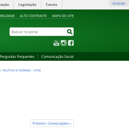
Acessar
mação
Legislação
Canais
IBILIDADE
ALTO CONTRASTE
MAPA DO SITE
Buscar no portal
Buscar no portal
YouTube
Instagram
Facebook
Perguntas frequentes
Comunicação Social
>
POLÍTICA E NORMAS
>
ATAS
Próximo: Convocações »