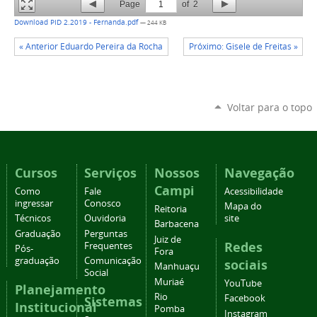
Page
1
of
2
Download PID 2.2019 - Fernanda.pdf
— 244 KB
« Anterior Eduardo Pereira da Rocha
Próximo: Gisele de Freitas »
Voltar para o topo
Cursos
Serviços
Nossos
Navegação
Campi
Como
Fale
Acessibilidade
ingressar
Conosco
Mapa do
Reitoria
Técnicos
Ouvidoria
site
Barbacena
Graduação
Perguntas
Juiz de
Redes
Frequentes
Pós-
Fora
graduação
Comunicação
sociais
Manhuaçu
Social
Muriaé
YouTube
Planejamento
Rio
Facebook
Sistemas
Institucional
Pomba
Instagram