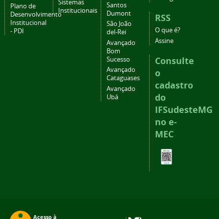
Sistemas
Santos
Plano de
Institucionais
Dumont
Desenvolvimento
RSS
Institucional
São João
O que é?
- PDI
del-Rei
Assine
Avançado
Bom
Consulte
Sucesso
Avançado
o
Cataguases
cadastro
Avançado
do
Ubá
IFSudesteMG
no e-
MEC