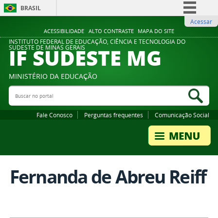
BRASIL
Acessar
Simplifique!
ACESSIBILIDADE
ALTO CONTRASTE
MAPA DO SITE
Comunica BR
INSTITUTO FEDERAL DE EDUCAÇÃO, CIÊNCIA E TECNOLOGIA DO
IF SUDESTE MG
SUDESTE DE MINAS GERAIS
Participe
Acesso à informação
MINISTÉRIO DA EDUCAÇÃO
Legislação
Buscar no portal
Bus
Canais
Fale Conosco
Perguntas frequentes
Comunicação Social
Fernanda de Abreu Reiff