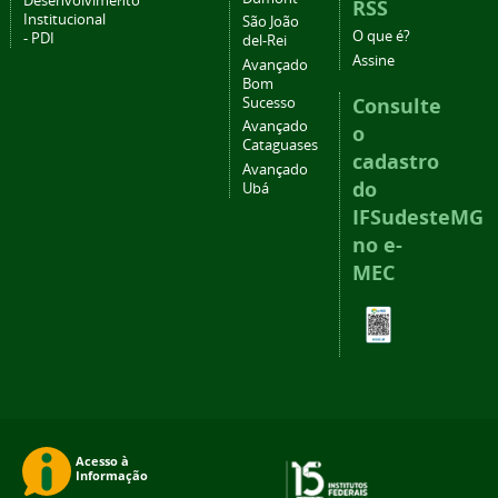
Desenvolvimento
RSS
Institucional
São João
O que é?
- PDI
del-Rei
Assine
Avançado
Bom
Consulte
Sucesso
Avançado
o
Cataguases
cadastro
Avançado
do
Ubá
IFSudesteMG
no e-
MEC