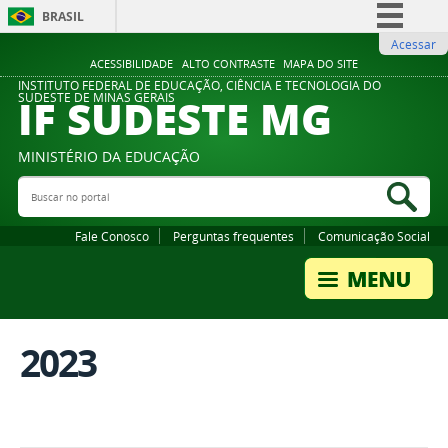
BRASIL
Acessar
Simplifique!
ACESSIBILIDADE
ALTO CONTRASTE
MAPA DO SITE
Comunica BR
INSTITUTO FEDERAL DE EDUCAÇÃO, CIÊNCIA E TECNOLOGIA DO
IF SUDESTE MG
SUDESTE DE MINAS GERAIS
Participe
Acesso à informação
MINISTÉRIO DA EDUCAÇÃO
Legislação
Buscar no portal
Bus
Canais
Fale Conosco
Perguntas frequentes
Comunicação Social
2023