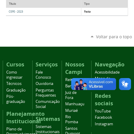
Título
Tipo
CEPE - 2023
Pasta
Voltar para o topo
Cursos
Serviços
Nossos
Navegação
Campi
Como
Fale
Acessibilidade
ingressar
Conosco
Mapa do
Reitoria
Técnicos
Ouvidoria
site
Barbacena
Graduação
Perguntas
Juiz de
Redes
Frequentes
Pós-
Fora
graduação
Comunicação
sociais
Manhuaçu
Social
Muriaé
YouTube
Planejamento
Rio
Facebook
Sistemas
Institucional
Pomba
Instagram
Sistemas
Santos
Plano de
Institucionais
Dumont