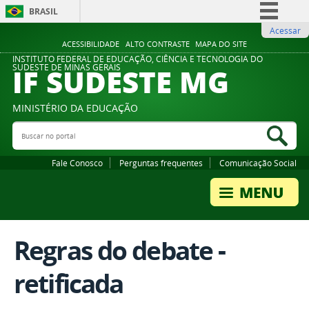
BRASIL
Acessar
Simplifique!
ACESSIBILIDADE
ALTO CONTRASTE
MAPA DO SITE
Comunica BR
INSTITUTO FEDERAL DE EDUCAÇÃO, CIÊNCIA E TECNOLOGIA DO
IF SUDESTE MG
SUDESTE DE MINAS GERAIS
Participe
Acesso à informação
MINISTÉRIO DA EDUCAÇÃO
Legislação
Buscar no portal
Bus
Canais
Fale Conosco
Perguntas frequentes
Comunicação Social
Regras do debate -
retificada