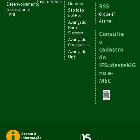
Institucionais
Dumont
Desenvolvimento
RSS
Institucional
São João
O que é?
- PDI
del-Rei
Assine
Avançado
Bom
Consulte
Sucesso
Avançado
o
Cataguases
cadastro
Avançado
do
Ubá
IFSudesteMG
no e-
MEC