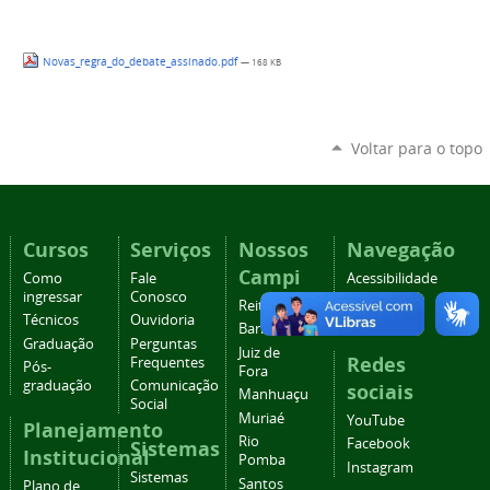
Novas_regra_do_debate_assinado.pdf
— 168 KB
Voltar para o topo
Cursos
Serviços
Nossos
Navegação
Campi
Como
Fale
Acessibilidade
ingressar
Conosco
Mapa do
Reitoria
Técnicos
Ouvidoria
site
Barbacena
Graduação
Perguntas
Juiz de
Redes
Frequentes
Pós-
Fora
graduação
Comunicação
sociais
Manhuaçu
Social
Muriaé
YouTube
Planejamento
Rio
Facebook
Sistemas
Institucional
Pomba
Instagram
Sistemas
Santos
Plano de