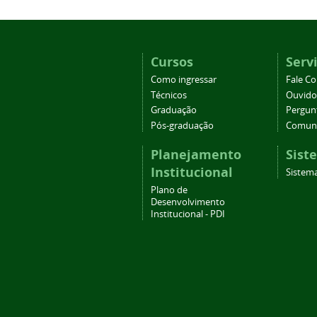
Cursos
Serv
Como ingressar
Fale C
Técnicos
Ouvido
Graduação
Pergun
Pós-graduação
Comuni
Planejamento
Sist
Institucional
Sistema
Plano de
Desenvolvimento
Institucional - PDI