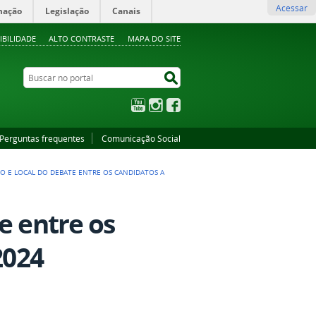
Acessar
mação
Legislação
Canais
IBILIDADE
ALTO CONTRASTE
MAPA DO SITE
Buscar no portal
Buscar no portal
YouTube
Instagram
Facebook
Perguntas frequentes
Comunicação Social
IO E LOCAL DO DEBATE ENTRE OS CANDIDATOS A
e entre os
2024