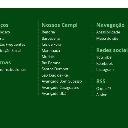
iços
Nossos Campi
Navegação
onosco
Reitoria
Acessibilidade
ria
Barbacena
Mapa do site
tas Frequentes
Juiz de Fora
Redes sociai
cação Social
Manhuaçu
Muriaé
YouTube
emas
Rio Pomba
Facebook
Santos Dumont
s Institucionais
Instagram
São João del-Rei
RSS
Avançado Bom Sucesso
Avançado Cataguases
O que é?
Avançado Ubá
Assine