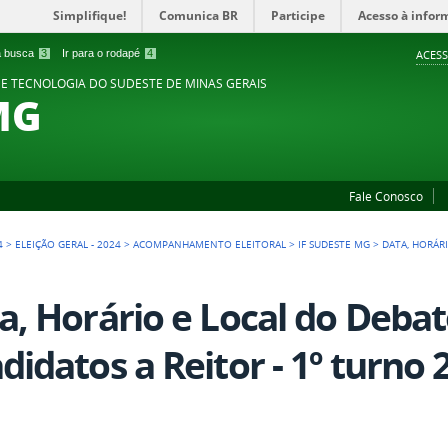
Simplifique!
Comunica BR
Participe
Acesso à infor
 a busca
3
Ir para o rodapé
4
ACESS
 E TECNOLOGIA DO SUDESTE DE MINAS GERAIS
MG
Fale Conosco
4
>
ELEIÇÃO GERAL - 2024
>
ACOMPANHAMENTO ELEITORAL
>
IF SUDESTE MG
>
DATA, HORÁR
a, Horário e Local do Debat
didatos a Reitor - 1º turno 