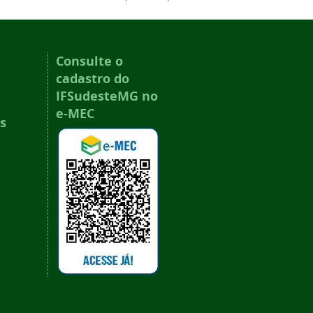
Consulte o
cadastro do
IFSudesteMG no
e-MEC
s