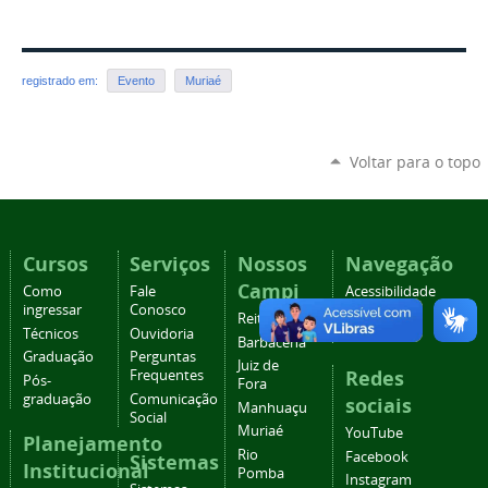
registrado em:
Evento
Muriaé
Voltar para o topo
Cursos
Serviços
Nossos
Navegação
Campi
Como
Fale
Acessibilidade
ingressar
Conosco
Mapa do
Reitoria
Técnicos
Ouvidoria
site
Barbacena
Graduação
Perguntas
Juiz de
Redes
Frequentes
Pós-
Fora
graduação
Comunicação
sociais
Manhuaçu
Social
Muriaé
YouTube
Planejamento
Rio
Facebook
Sistemas
Institucional
Pomba
Instagram