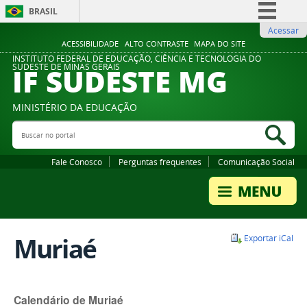
BRASIL
Acessar
Simplifique!
ACESSIBILIDADE
ALTO CONTRASTE
MAPA DO SITE
Comunica BR
INSTITUTO FEDERAL DE EDUCAÇÃO, CIÊNCIA E TECNOLOGIA DO
IF SUDESTE MG
SUDESTE DE MINAS GERAIS
Participe
Acesso à informação
MINISTÉRIO DA EDUCAÇÃO
Legislação
Buscar no portal
Bus
Canais
Fale Conosco
Perguntas frequentes
Comunicação Social
Muriaé
Exportar iCal
Calendário de Muriaé