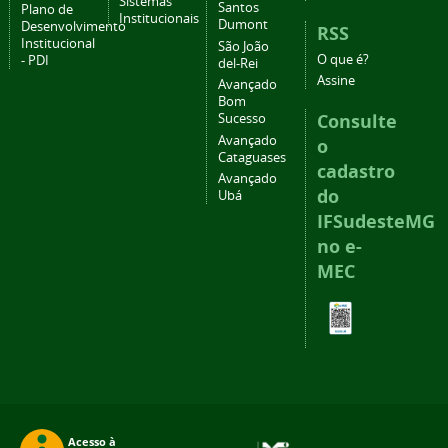
Sistemas
Santos
Plano de
Institucionais
Dumont
Desenvolvimento
RSS
Institucional
São João
O que é?
- PDI
del-Rei
Assine
Avançado
Bom
Consulte
Sucesso
Avançado
o
Cataguases
cadastro
Avançado
do
Ubá
IFSudesteMG
no e-
MEC