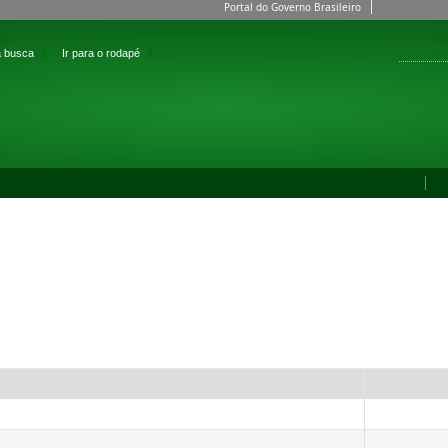
Portal do Governo Brasileiro
 a busca
3
Ir para o rodapé
4
ACESSIB
IA E TECNOLOGIA DO SUDESTE DE MINAS GERAIS
 MG
Fale Conosco
P
DIVULGAÇÃO
>
INSTITUCIONAIS
titucionais
Tipo
Pasta
Pasta