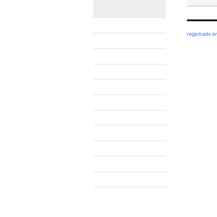
registrado 
NOSSAS UNIDADES
Visão Geral
Reitoria
Barbacena
Juiz de Fora
Manhuaçu
Muriaé