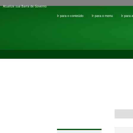
Atualize sua Barra de Governo
Ir para o conteúdo
1
Ir para o menu
2
Ir para
INSTITUTO FEDERAL DE EDUCAÇÃO, CIÊNC
IF SUDESTE
MINISTÉRIO DA EDUCAÇÃO
VOCÊ ESTÁ AQUI:
PÁGINA INICIAL
>
EVENTOS
>
Ins
Título
Imagens
Simepe