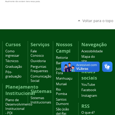
Atualmente não existem itens nessa pasta.
Voltar para o topo
Cursos
Serviços
Nossos
Navegação
Campi
Como
Fale
Acessibilidade
ingressar
Conosco
Mapa do
Reitoria
Técnicos
Ouvidoria
site
Barbacena
Graduação
Perguntas
Juiz de
Redes
Frequentes
Pós-
Fora
graduação
Comunicação
sociais
Manhuaçu
Social
Muriaé
YouTube
Planejamento
Rio
Facebook
Sistemas
Institucional
Pomba
Instagram
Sistemas
Santos
Plano de
Institucionais
Dumont
Desenvolvimento
RSS
Institucional
São João
O que é?
- PDI
del-Rei