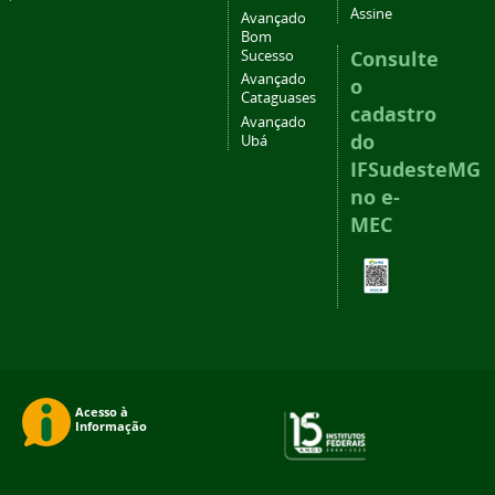
Assine
Avançado
Bom
Consulte
Sucesso
Avançado
o
Cataguases
cadastro
Avançado
do
Ubá
IFSudesteMG
no e-
MEC