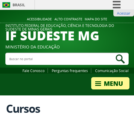
BRASIL
Acessar
Simplifique!
ACESSIBILIDADE
ALTO CONTRASTE
MAPA DO SITE
Comunica BR
INSTITUTO FEDERAL DE EDUCAÇÃO, CIÊNCIA E TECNOLOGIA DO
IF SUDESTE MG
SUDESTE DE MINAS GERAIS
Participe
Acesso à informação
MINISTÉRIO DA EDUCAÇÃO
Legislação
Buscar no portal
Bus
Canais
Fale Conosco
Perguntas frequentes
Comunicação Social
Cursos