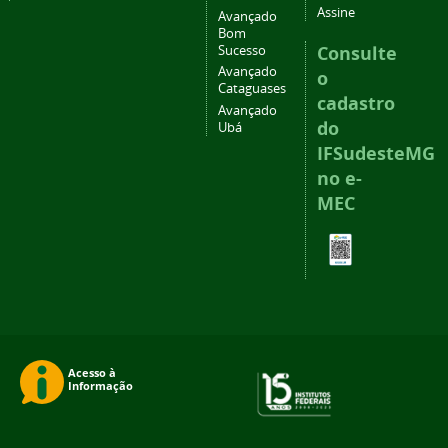
Assine
Avançado
Bom
Consulte
Sucesso
Avançado
o
Cataguases
cadastro
Avançado
do
Ubá
IFSudesteMG
no e-
MEC