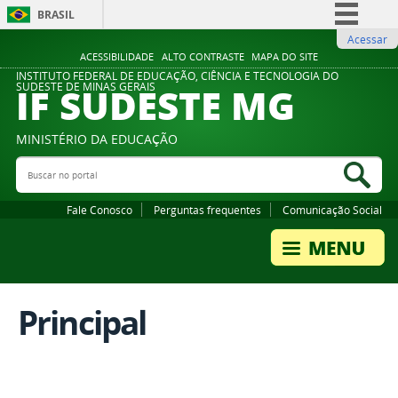
BRASIL
Acessar
Simplifique!
ACESSIBILIDADE
ALTO CONTRASTE
MAPA DO SITE
Comunica BR
INSTITUTO FEDERAL DE EDUCAÇÃO, CIÊNCIA E TECNOLOGIA DO
IF SUDESTE MG
SUDESTE DE MINAS GERAIS
Participe
Acesso à informação
MINISTÉRIO DA EDUCAÇÃO
Legislação
Buscar no portal
Bus
Canais
Fale Conosco
Perguntas frequentes
Comunicação Social
Principal