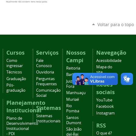
Atualmente não existem itens nessa pasta.
Voltar para o topo
Cursos
Serviços
Nossos
Navegação
Campi
Como
Fale
Acessibilidade
ingressar
Conosco
Mapa do
Reitoria
Técnicos
Ouvidoria
site
Barbacena
Graduação
Perguntas
Juiz de
Redes
Frequentes
Pós-
Fora
graduação
Comunicação
sociais
Manhuaçu
Social
Muriaé
YouTube
Planejamento
Rio
Facebook
Sistemas
Institucional
Pomba
Instagram
Sistemas
Santos
Plano de
Institucionais
Dumont
Desenvolvimento
RSS
Institucional
São João
O que é?
- PDI
del-Rei