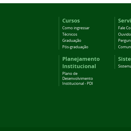
Cursos
Serv
Como ingressar
Fale C
Técnicos
Ouvido
Graduação
Pergun
Pós-graduação
Comuni
Planejamento
Sist
Institucional
Sistema
Plano de
Desenvolvimento
Institucional - PDI