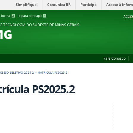
Simplifique!
Comunica BR
Participe
Acesso à infor
 a busca
3
Ir para o rodapé
4
ACESS
 E TECNOLOGIA DO SUDESTE DE MINAS GERAIS
MG
Fale Conosco
CESSO SELETIVO 2025-2
>
MATRÍCULA PS2025.2
rícula PS2025.2