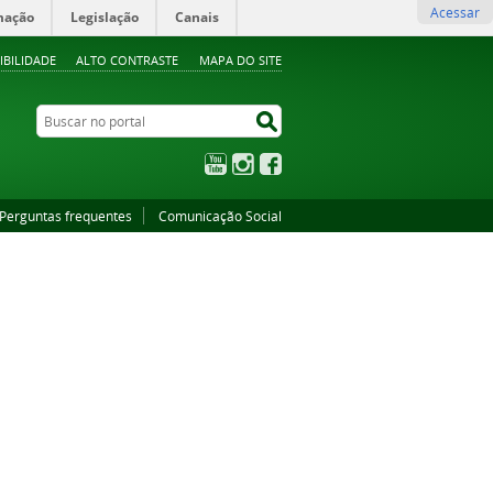
Acessar
mação
Legislação
Canais
IBILIDADE
ALTO CONTRASTE
MAPA DO SITE
Buscar no portal
Buscar no portal
YouTube
Instagram
Facebook
Perguntas frequentes
Comunicação Social