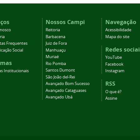
iços
Nossos Campi
Navegação
onosco
Reitoria
Acessibilidade
ria
Barbacena
Mapa do site
tas Frequentes
Juiz de Fora
Redes sociai
cação Social
Manhuaçu
Muriaé
YouTube
emas
Rio Pomba
Facebook
Santos Dumont
s Institucionais
Instagram
São João del-Rei
RSS
Avançado Bom Sucesso
Avançado Cataguases
O que é?
Avançado Ubá
Assine