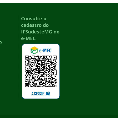
Consulte o
cadastro do
IFSudesteMG no
e-MEC
s