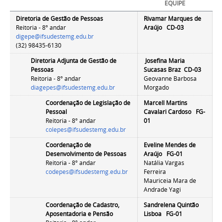
EQUIPE
Diretoria de Gestão de Pessoas
Rivamar Marques de
Reitoria - 8º andar
Araújo CD-03
digepe@ifsudestemg.edu.br
(32) 98435-6130
Diretoria Adjunta de Gestão de
Josefina Maria
Pessoas
Sucasas Braz CD-03
Reitoria - 8º andar
Geovanne Barbosa
diagepes@ifsudestemg.edu.br
Morgado
Coordenação de Legislação de
Marcell Martins
Pessoal
Cavalari Cardoso
FG-
Reitoria - 8º andar
01
colepes@ifsudestemg.edu.br
Coordenação de
Eveline Mendes de
Desenvolvimento de Pessoas
Araújo FG-01
Reitoria - 8º andar
Natália Vargas
codepes@ifsudestemg.edu.br
Ferreira
Mauriceia Mara de
Andrade Yagi
Coordenação de Cadastro,
Sandrelena Quintão
Aposentadoria e Pensão
Lisboa FG-01