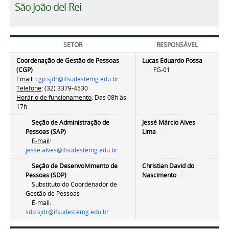
São João del-Rei
SETOR
RESPONSÁVEL
Coordenação de Gestão de Pessoas
Lucas Eduardo Possa
(CGP)
FG-01
Email
:
cgp.sjdr@ifsudestemg.edu.br
Telefone
: (32) 3379-4530
Horário de funcionamento
:
Das 08h às
17h
Seção de Administração de
Jessé Márcio Alves
Pessoas (SAP)
Lima
E-mail
:
jesse.alves@ifsudestemg.edu.br
Seção de Desenvolvimento de
Christian David do
Pessoas (SDP)
Nascimento
Substituto do Coordenador de
Gestão de Pessoas
E-mail:
sdp.sjdr@ifsudestemg.edu.br