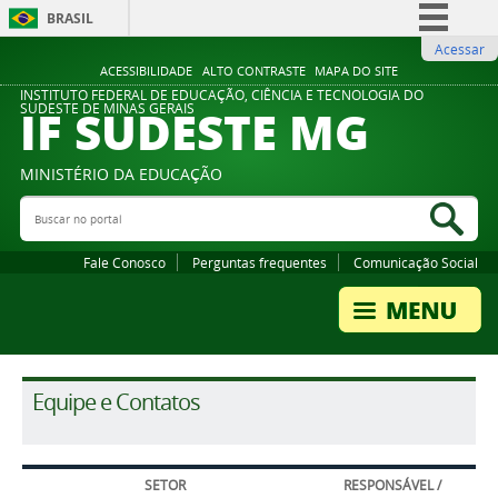
BRASIL
Acessar
Simplifique!
ACESSIBILIDADE
ALTO CONTRASTE
MAPA DO SITE
Comunica BR
INSTITUTO FEDERAL DE EDUCAÇÃO, CIÊNCIA E TECNOLOGIA DO
IF SUDESTE MG
SUDESTE DE MINAS GERAIS
Participe
Acesso à informação
MINISTÉRIO DA EDUCAÇÃO
Legislação
Buscar no portal
Bus
Canais
Fale Conosco
Perguntas frequentes
Comunicação Social
Equipe e Contatos
SETOR
RESPONSÁVEL /