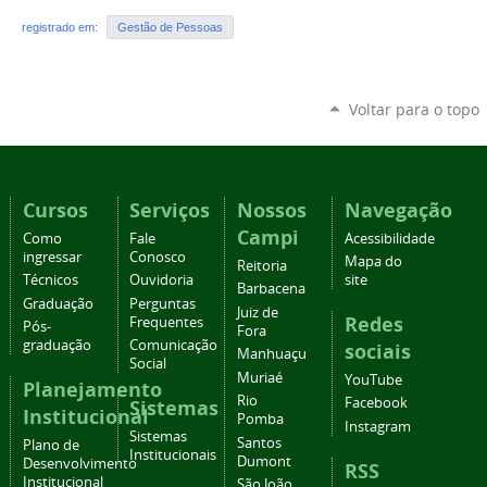
registrado em:
Gestão de Pessoas
Voltar para o topo
Cursos
Serviços
Nossos
Navegação
Campi
Como
Fale
Acessibilidade
ingressar
Conosco
Mapa do
Reitoria
Técnicos
Ouvidoria
site
Barbacena
Graduação
Perguntas
Juiz de
Redes
Frequentes
Pós-
Fora
graduação
Comunicação
sociais
Manhuaçu
Social
Muriaé
YouTube
Planejamento
Rio
Facebook
Sistemas
Institucional
Pomba
Instagram
Sistemas
Santos
Plano de
Institucionais
Dumont
Desenvolvimento
RSS
Institucional
São João