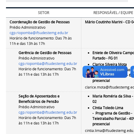
SETOR
RESPONSÁVEL / EQUIPE
Coordenação de Gestão de Pessoas
Mário Coutinho Marini
- CD 0
Prédio Administrativo
cgp.riopomba@ifsudestemg.edu.br
Horário de funcionamento: Das 7h às
11h e das 13h às 17h
Gerência de Gestão de Pessoas
Eniete de Oliveira Camp
Prédio Administrativo
Furtado - FG 01
cgp.riopomba@ifsudestemg.edu.br
Clarice Silveira Mota
Horário de funcionamento: Das 7h
-
Programa de Gestão -
às 11h e das 13h às 17h
Teletrabalho Parcial - 6
presencial
clarice.mota@ifsudestemg.e
Seção de Aposentados e
Maria Roméria da Silva -
Beneficiários de Pensão
02
Prédio Administrativo
Cíntia Toledo Lima
cgp.riopomba@ifsudestemg.edu.br
-
Programa de Gestão -
Horário de funcionamento: Das 7h
Teletrabalho Parcial - 4
às 11h e das 13h às 17h
presencial
cintia.lima@ifsudestemg.edu