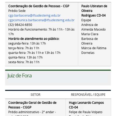
Coordenação de Gestão de Pessoas - CGP
Paulo Ubiratan de
Prédio Sede
Oliveira
cgp.barbacena@ifsudestemg.edu.br
Rodrigues
CD-04
cgpcomunica.barbacena@ifsudestemg.edu.br
Equipe
(32) 98424-6850
Andreza de
Horário de Funcionamento: 7h às 11h - 13h às
Almeida Macedo
17h
Maria Clara
Horário de atendimento ao público:
Barbosa de
segunda-feira: 13h às 17h
Oliveira
terça-feira: 7h às 11h
Márcia de Fátima
quarta-feira: 7h às 11h e 13h às 17h
Dornelas
quinta-feira: 13h às 17h
sexta-feira: 7h às 11h
Juiz de Fora
SETOR
RESPONSÁVEL / EQUIPE
Coordenação Geral de Gestão de
Hugo Leonardo Campos
Pessoas - CGGP
CD-04
Prédio administrativo - 2º andar -
Felipe de Paula Volpato