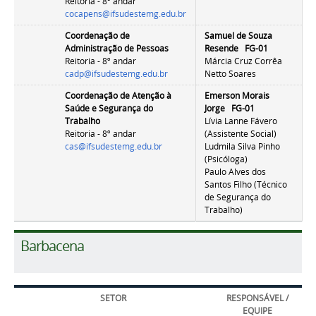
Reitoria - 8º andar
cocapens@ifsudestemg.edu.br
Coordenação de
Samuel de Souza
Administração de Pessoas
Resende FG-01
Reitoria - 8º andar
Márcia Cruz Corrêa
cadp@ifsudestemg.edu.br
Netto Soares
Coordenação de Atenção à
Emerson Morais
Saúde e Segurança do
Jorge FG-01
Trabalho
Lívia Lanne Fávero
Reitoria - 8º andar
(Assistente Social)
cas@ifsudestemg.edu.br
Ludmila Silva Pinho
(Psicóloga)
Paulo Alves dos
Santos Filho (Técnico
de Segurança do
Trabalho)
Barbacena
SETOR
RESPONSÁVEL /
EQUIPE