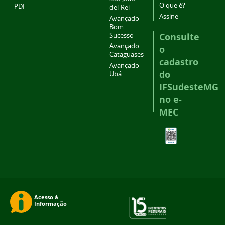
O que é?
- PDI
del-Rei
Assine
Avançado
Bom
Consulte
Sucesso
Avançado
o
Cataguases
cadastro
Avançado
do
Ubá
IFSudesteMG
no e-
MEC