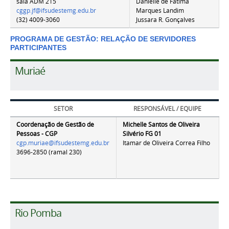
sala ADM 215
Danielle de Fátima
cggp.jf@ifsudestemg.edu.br
Marques Landim
(32) 4009-3060
Jussara R. Gonçalves
PROGRAMA DE GESTÃO: RELAÇÃO DE SERVIDORES
PARTICIPANTES
Muriaé
SETOR
RESPONSÁVEL / EQUIPE
Coordenação de Gestão de
Michelle Santos de Oliveira
Pessoas - CGP
Silvério
FG 01
cgp.muriae@ifsudestemg.edu.br
Itamar de Oliveira Correa Filho
3696-2850 (ramal 230)
Rio Pomba