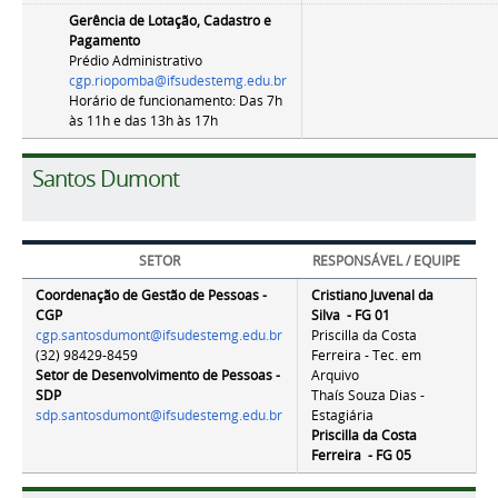
Gerência de Lotação, Cadastro e
Pagamento
Prédio Administrativo
cgp.riopomba@ifsudestemg.edu.br
Horário de funcionamento: Das 7h
às 11h e das 13h às 17h
Santos Dumont
SETOR
RESPONSÁVEL / EQUIPE
Coordenação de Gestão de Pessoas -
Cristiano Juvenal da
CGP
Silva - FG 01
cgp.santosdumont@ifsudestemg.edu.br
Priscilla da Costa
(32) 98429-8459
Ferreira - Tec. em
Setor de Desenvolvimento de Pessoas -
Arquivo
SDP
Thaís Souza Dias -
sdp.santosdumont@ifsudestemg.edu.br
Estagiária
Priscilla da Costa
Ferreira - FG 05