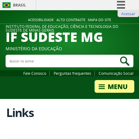
BRASIL
Acessar
Simplifique!
ACESSIBILIDADE
ALTO CONTRASTE
MAPA DO SITE
Comunica BR
INSTITUTO FEDERAL DE EDUCAÇÃO, CIÊNCIA E TECNOLOGIA DO
IF SUDESTE MG
SUDESTE DE MINAS GERAIS
Participe
Acesso à informação
MINISTÉRIO DA EDUCAÇÃO
Legislação
Buscar no portal
Bus
Canais
Fale Conosco
Perguntas frequentes
Comunicação Social
Links