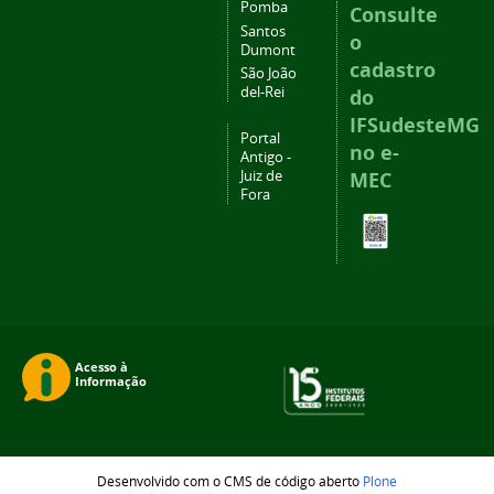
Pomba
Consulte
Santos
o
Dumont
cadastro
São João
del-Rei
do
IFSudesteMG
Portal
no e-
Antigo -
Juiz de
MEC
Fora
Desenvolvido com o CMS de código aberto
Plone