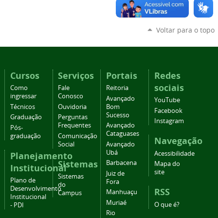
Voltar para o topo
Cursos
Serviços
Portais
Redes
sociais
Como
Fale
Reitoria
ingressar
Conosco
Avançado
YouTube
Técnicos
Ouvidoria
Bom
Facebook
Sucesso
Graduação
Perguntas
Instagram
Frequentes
Avançado
Pós-
Cataguases
graduação
Comunicação
Navegação
Social
Avançado
Ubá
Acessibilidade
Planejamento
Sistemas
Barbacena
Mapa do
Institucional
site
Juiz de
Sistemas
Plano de
Fora
do
Desenvolvimento
RSS
Manhuaçu
Campus
Institucional
Muriaé
O que é?
- PDI
Rio