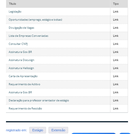
Título
Tipo
Legislação
Link
Oportunidades (emprego, estágio e bolsas)
Link
Divulgação de Vagas
Link
Lista de Empresas Conveniadas
Link
Consultar CNPJ
Link
Assinatura Gov.BR
Link
Assinatura Docusign
Link
Assinatura Hellosign
Link
Carta de Apresentação
Link
Requerimento de Aditivo
Link
Assinatura Gov.BR
Link
Declaração para professor orientador de estágio
Link
Requerimento de Rescisão
Link
registrado em:
Estágio
Extensão