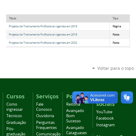
Título
Tipo
Projetos de Treinamento Profissional vigentes em 2019
Página
Projetos de Treinamento Profissional vigentes em 2018
Pasta
Projetos de Treinamento Profissional vigentes em 2022
Pasta
Voltar para o topo
Cursos
Serviços
Portais
Redes
sociais
Como
Fale
Reitoria
ingressar
Conosco
Avançado
YouTube
Técnicos
Ouvidoria
Bom
Facebook
Sucesso
Graduação
Perguntas
Instagram
Frequentes
Avançado
Pós-
Cataguases
graduação
Comunicação