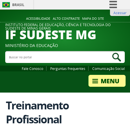
BRASIL
Acessar
Simplifique!
ACESSIBILIDADE
ALTO CONTRASTE
MAPA DO SITE
Comunica BR
INSTITUTO FEDERAL DE EDUCAÇÃO, CIÊNCIA E TECNOLOGIA DO
IF SUDESTE MG
SUDESTE DE MINAS GERAIS
Participe
Acesso à informação
MINISTÉRIO DA EDUCAÇÃO
Legislação
Buscar no portal
Bus
Canais
Fale Conosco
Perguntas frequentes
Comunicação Social
Treinamento
Profissional