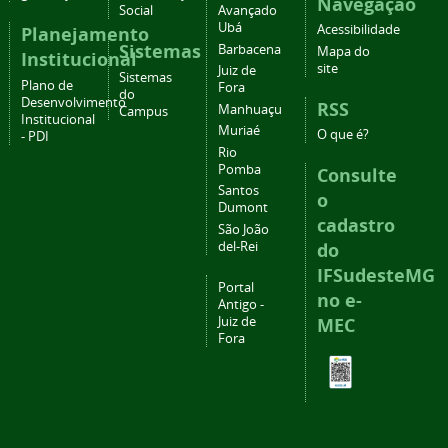
Navegação
Social
Avançado
Ubá
Acessibilidade
Planejamento
Sistemas
Barbacena
Mapa do
Institucional
site
Juiz de
Sistemas
Plano de
Fora
do
Desenvolvimento
RSS
Manhuaçu
Campus
Institucional
Muriaé
O que é?
- PDI
Rio
Pomba
Consulte
Santos
o
Dumont
cadastro
São João
del-Rei
do
IFSudesteMG
Portal
no e-
Antigo -
Juiz de
MEC
Fora