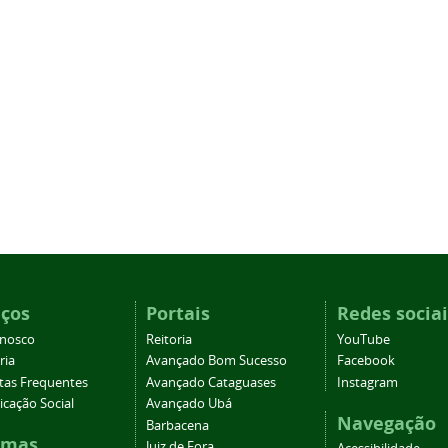
iços
Portais
Redes sociai
onosco
Reitoria
YouTube
ria
Avançado Bom Sucesso
Facebook
tas Frequentes
Avançado Cataguases
Instagram
cação Social
Avançado Ubá
Navegação
Barbacena
emas
Juiz de Fora