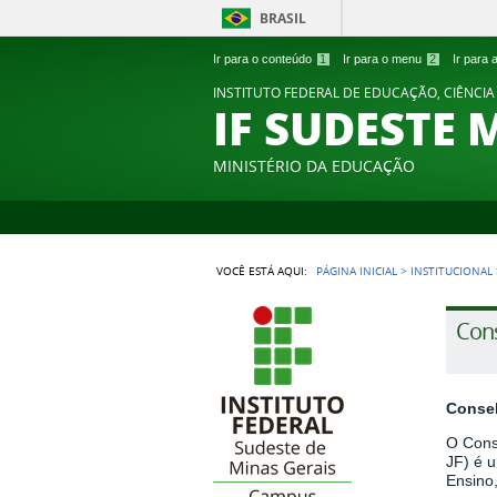
BRASIL
Ir para o conteúdo
1
Ir para o menu
2
Ir para
INSTITUTO FEDERAL DE EDUCAÇÃO, CIÊNCIA
IF SUDESTE 
MINISTÉRIO DA EDUCAÇÃO
VOCÊ ESTÁ AQUI:
PÁGINA INICIAL
>
INSTITUCIONAL
Cons
Consel
O Cons
JF) é 
Ensino