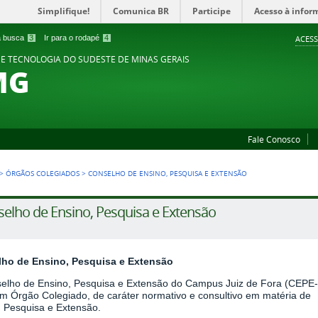
Simplifique!
Comunica BR
Participe
Acesso à infor
 a busca
3
Ir para o rodapé
4
ACESS
 E TECNOLOGIA DO SUDESTE DE MINAS GERAIS
MG
Fale Conosco
>
ÓRGÃOS COLEGIADOS
>
CONSELHO DE ENSINO, PESQUISA E EXTENSÃO
elho de Ensino, Pesquisa e Extensão
ho de Ensino, Pesquisa e Extensão
elho de Ensino, Pesquisa e Extensão do Campus Juiz de Fora (CEPE-
um Órgão Colegiado, de caráter normativo e consultivo em matéria de
, Pesquisa e Extensão.