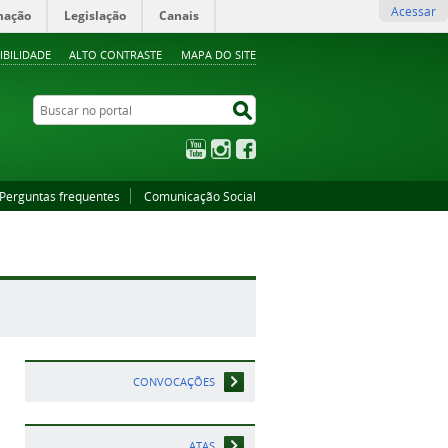
Acessar
mação
Legislação
Canais
IBILIDADE
ALTO CONTRASTE
MAPA DO SITE
Buscar no portal
Buscar no portal
YouTube
Instagram
Facebook
Perguntas frequentes
Comunicação Social
CONVOCAÇÕES
ATAS