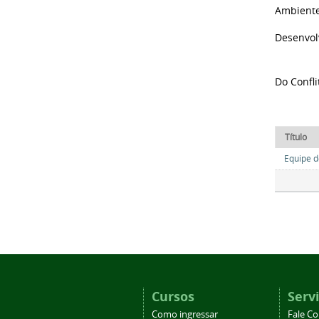
Ambiente
Desenvolv
Do Confli
Título
Equipe d
Cursos
Serv
Como ingressar
Fale C