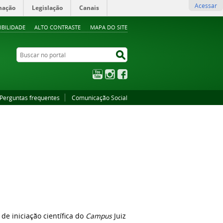
Acessar
mação
Legislação
Canais
IBILIDADE
ALTO CONTRASTE
MAPA DO SITE
Buscar no portal
Buscar no portal
YouTube
Instagram
Facebook
Perguntas frequentes
Comunicação Social
 de iniciação científica do
Campus
Juiz