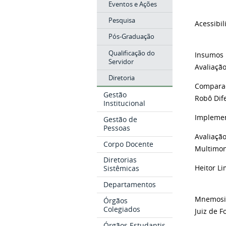
Eventos e Ações
Pesquisa
Acessibi
Pós-Graduação
Qualificação do
Insumos 
Servidor
Avaliaçã
Diretoria
Comparaç
Gestão
Robô Dif
Institucional
Implemen
Gestão de
Pessoas
Avaliaçã
Corpo Docente
Multimo
Diretorias
Heitor L
Sistêmicas
Departamentos
Mnemosin
Órgãos
Colegiados
Juiz de 
Órgãos Estudantis