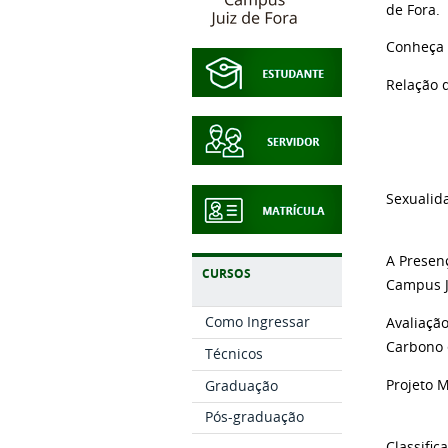
de Fora.
Conheça
Relação d
Sexualid
A Presen
CURSOS
Campus J
Como Ingressar
Avaliaçã
Carbono 
Técnicos
Projeto 
Graduação
Pós-graduação
Classifi