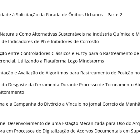
lidade à Solicitação da Parada de Ônibus Urbanos – Parte 2
Naturais Como Alternativas Sustentáveis na Indústria Química e M
o de Indicadores de Ph e Inibidores de Corrosão
ão entre Controladores Clássicos e Fuzzy para o Rastreamento de
erencial, Utilizando a Plataforma Lego Mindstorms
tação e Avaliação de Algoritmos para Rastreamento de Posição n
o do Desgaste da Ferramenta Durante Processo de Torneamento At
nitoramento
ima e a Campanha do Divórcio a Vínculo no Jornal Correio da Manhã
e: Desenvolvimento de uma Estação Mecanizada para Uso do Arqu
Fora em Processos de Digitalização de Acervos Documentais em Sup