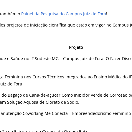
 também o
Painel da Pesquisa do Campus Juiz de Fora
!
os projetos de iniciação científica que estão em vigor no Campus J
Projeto
ade e Saúde no IF Sudeste MG – Campus Juiz de Fora: O Fazer Disc
ça Feminina nos Cursos Técnicos Integrados ao Ensino Médio, do I
uiz de Fora
o do Bagaço de Cana-de-açúcar Como Inibidor Verde de Corrosão p
em Solução Aquosa de Cloreto de Sódio.
Manutenção Coworking Me Conecta – Empreendedorismo Feminino
cação de Estruturas de Grupos de Ordem Baixa