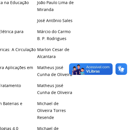
ica na Educação
João Paulo Lima de
Miranda
José Antônio Sales
létrica para
Márcio do Carmo
B. P. Rodrigues
icas: A Circulação
Marlon Cesar de
Alcantara
ara Aplicações em
Matheus José
Cunha de Oliveira
 Tratamento
Matheus José
Cunha de Oliveira
 Baterias e
Michael de
Oliveira Torres
Resende
ogias 4.0
Michael de