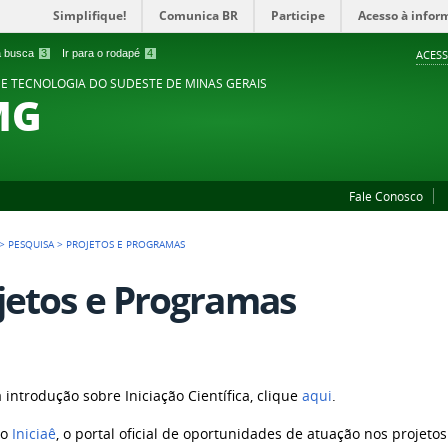
Simplifique!
Comunica BR
Participe
Acesso à infor
 a busca
3
Ir para o rodapé
4
ACESS
 E TECNOLOGIA DO SUDESTE DE MINAS GERAIS
MG
Fale Conosco
>
PESQUISA
>
PROJETOS E PROGRAMAS
jetos e Programas
introdução sobre Iniciação Científica, clique
aqui
.
 o
Iniciaê
, o portal oficial de oportunidades de atuação nos projetos