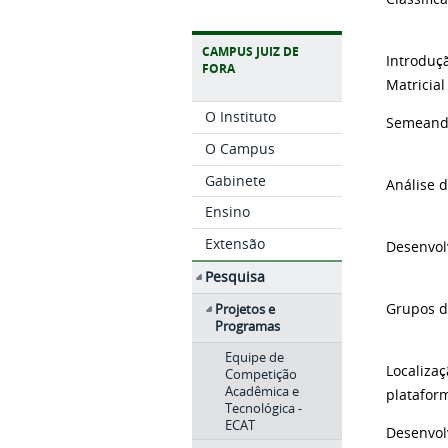
CAMPUS JUIZ DE
Introduç
FORA
Matricial
O Instituto
Semeando
O Campus
Gabinete
Análise 
Ensino
Extensão
Desenvol
Pesquisa
Grupos de
Projetos e
Programas
Equipe de
Localiza
Competição
Acadêmica e
platafor
Tecnológica -
ECAT
Desenvol