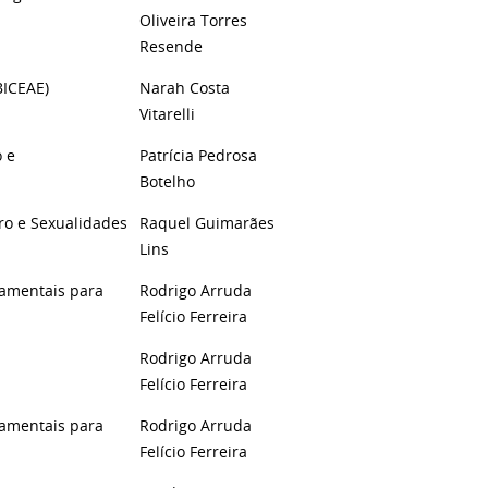
Oliveira Torres
Resende
BICEAE)
Narah Costa
Vitarelli
o e
Patrícia Pedrosa
Botelho
ro e Sexualidades
Raquel Guimarães
Lins
damentais para
Rodrigo Arruda
Felício Ferreira
Rodrigo Arruda
Felício Ferreira
damentais para
Rodrigo Arruda
Felício Ferreira