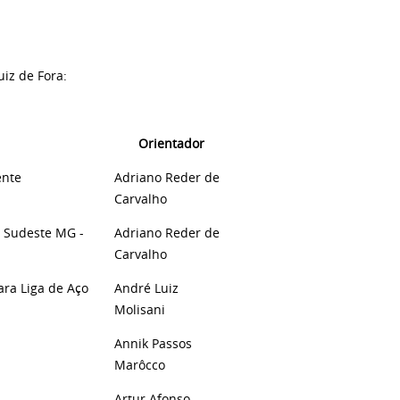
uiz de Fora:
Orientador
ente
Adriano Reder de
Carvalho
F Sudeste MG -
Adriano Reder de
Carvalho
ara Liga de Aço
André Luiz
Molisani
Annik Passos
Marôcco
Artur Afonso