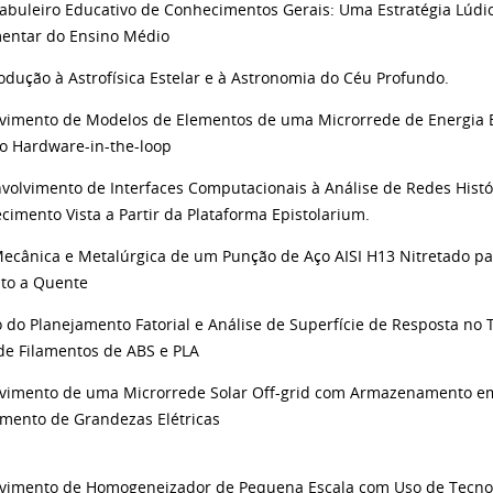
Tabuleiro Educativo de Conhecimentos Gerais: Uma Estratégia Lúd
entar do Ensino Médio
odução à Astrofísica Estelar e à Astronomia do Céu Profundo.
vimento de Modelos de Elementos de uma Microrrede de Energia E
o Hardware-in-the-loop
volvimento de Interfaces Computacionais à Análise de Redes Histór
cimento Vista a Partir da Plataforma Epistolarium.
Mecânica e Metalúrgica de um Punção de Aço AISI H13 Nitretado p
to a Quente
o do Planejamento Fatorial e Análise de Superfície de Resposta no
de Filamentos de ABS e PLA
vimento de uma Microrrede Solar Off-grid com Armazenamento em
mento de Grandezas Elétricas
vimento de Homogeneizador de Pequena Escala com Uso de Tecnol