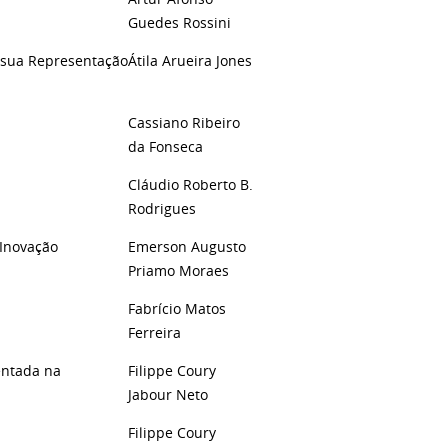
Guedes Rossini
e sua Representação
Átila Arueira Jones
Cassiano Ribeiro
da Fonseca
Cláudio Roberto B.
Rodrigues
 Inovação
Emerson Augusto
Priamo Moraes
Fabrício Matos
Ferreira
entada na
Filippe Coury
Jabour Neto
E
Filippe Coury