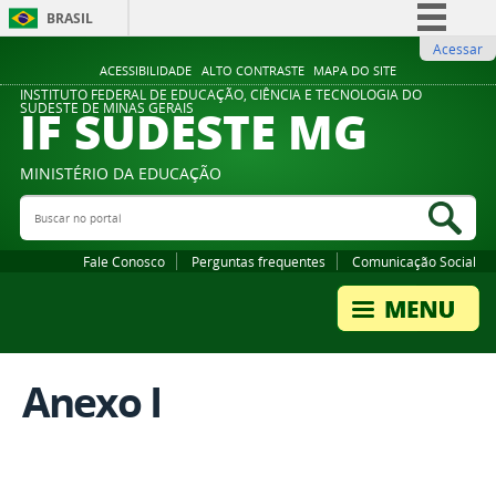
BRASIL
Acessar
Simplifique!
ACESSIBILIDADE
ALTO CONTRASTE
MAPA DO SITE
Comunica BR
INSTITUTO FEDERAL DE EDUCAÇÃO, CIÊNCIA E TECNOLOGIA DO
IF SUDESTE MG
SUDESTE DE MINAS GERAIS
Participe
Acesso à informação
MINISTÉRIO DA EDUCAÇÃO
Legislação
Buscar no portal
Bus
Canais
Fale Conosco
Perguntas frequentes
Comunicação Social
Anexo I