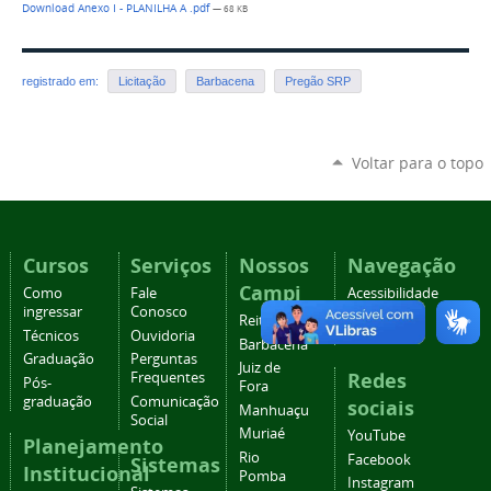
Download Anexo I - PLANILHA A .pdf
— 68 KB
registrado em:
Licitação
Barbacena
Pregão SRP
Voltar para o topo
Cursos
Serviços
Nossos
Navegação
Campi
Como
Fale
Acessibilidade
ingressar
Conosco
Mapa do
Reitoria
Técnicos
Ouvidoria
site
Barbacena
Graduação
Perguntas
Juiz de
Redes
Frequentes
Pós-
Fora
graduação
Comunicação
sociais
Manhuaçu
Social
Muriaé
YouTube
Planejamento
Rio
Facebook
Sistemas
Institucional
Pomba
Instagram