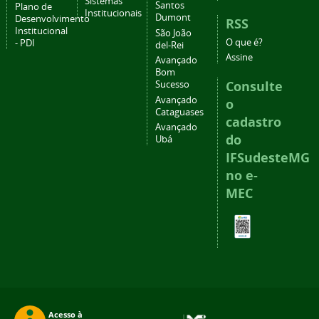
Sistemas
Santos
Plano de
Institucionais
Dumont
Desenvolvimento
RSS
Institucional
São João
O que é?
- PDI
del-Rei
Assine
Avançado
Bom
Consulte
Sucesso
Avançado
o
Cataguases
cadastro
Avançado
do
Ubá
IFSudesteMG
no e-
MEC