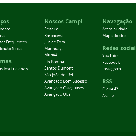
iços
Nossos Campi
Navegação
onosco
Reitoria
Acessibilidade
ria
Barbacena
Mapa do site
tas Frequentes
Juiz de Fora
Redes sociai
cação Social
Manhuaçu
Muriaé
YouTube
emas
Rio Pomba
Facebook
Santos Dumont
s Institucionais
Instagram
São João del-Rei
RSS
Avançado Bom Sucesso
Avançado Cataguases
O que é?
Avançado Ubá
Assine