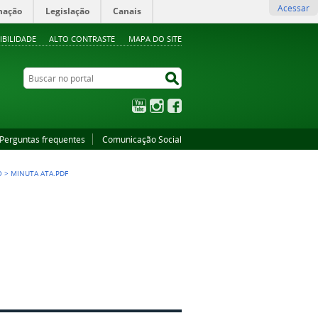
Acessar
mação
Legislação
Canais
IBILIDADE
ALTO CONTRASTE
MAPA DO SITE
Buscar no portal
Buscar no portal
YouTube
Instagram
Facebook
Perguntas frequentes
Comunicação Social
O
>
MINUTA ATA.PDF