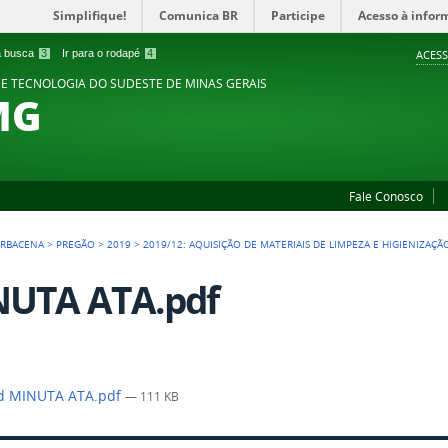
Simplifique!
Comunica BR
Participe
Acesso à infor
 a busca
3
Ir para o rodapé
4
ACESS
 E TECNOLOGIA DO SUDESTE DE MINAS GERAIS
MG
Fale Conosco
ARBACENA
>
PREGÃO
>
2019
>
2019/12: AQUISIÇÃO DE MATERIAIS DE LIMPEZA E HIGIENIZAÇÃ
UTA ATA.pdf
d MINUTA ATA.pdf
— 111 KB