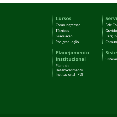
Cursos
Serv
Como ingressar
Fale C
Técnicos
Ouvido
Graduação
Pergun
Pós-graduação
Comuni
Planejamento
Sist
Institucional
Sistema
Plano de
Desenvolvimento
Institucional - PDI