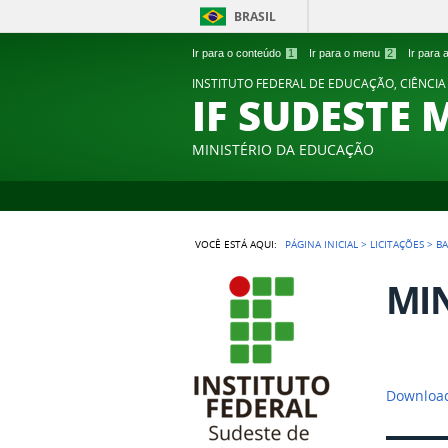
BRASIL
Ir para o conteúdo
1
Ir para o menu
2
Ir para
INSTITUTO FEDERAL DE EDUCAÇÃO, CIÊNCIA
IF SUDESTE 
MINISTÉRIO DA EDUCAÇÃO
VOCÊ ESTÁ AQUI:
PÁGINA INICIAL
>
LICITAÇÕES
>
B
MIN
Downloa