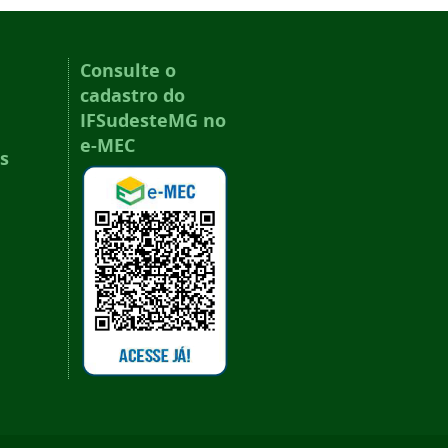
Consulte o
cadastro do
IFSudesteMG no
e-MEC
s