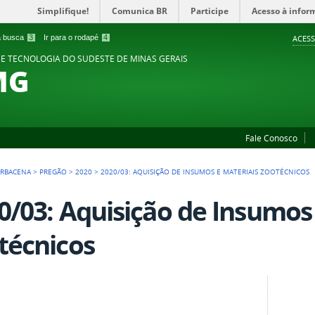
Simplifique!
Comunica BR
Participe
Acesso à infor
 a busca
3
Ir para o rodapé
4
ACESS
 E TECNOLOGIA DO SUDESTE DE MINAS GERAIS
MG
Fale Conosco
ARBACENA
>
PREGÃO
>
2020
>
2020/03: AQUISIÇÃO DE INSUMOS E MATERIAIS ZOOTÉCNICOS
0/03: Aquisição de Insumos
técnicos