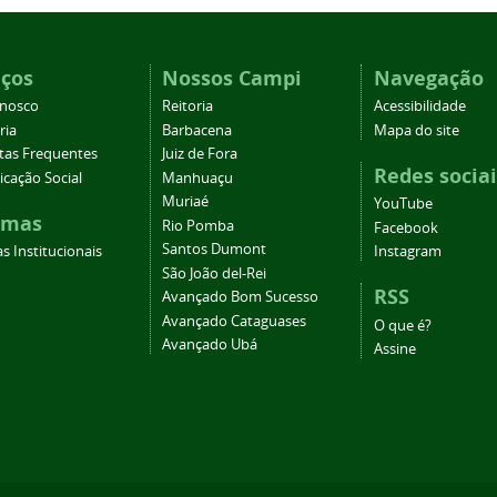
iços
Nossos Campi
Navegação
onosco
Reitoria
Acessibilidade
ria
Barbacena
Mapa do site
tas Frequentes
Juiz de Fora
Redes sociai
cação Social
Manhuaçu
Muriaé
YouTube
emas
Rio Pomba
Facebook
Santos Dumont
s Institucionais
Instagram
São João del-Rei
RSS
Avançado Bom Sucesso
Avançado Cataguases
O que é?
Avançado Ubá
Assine