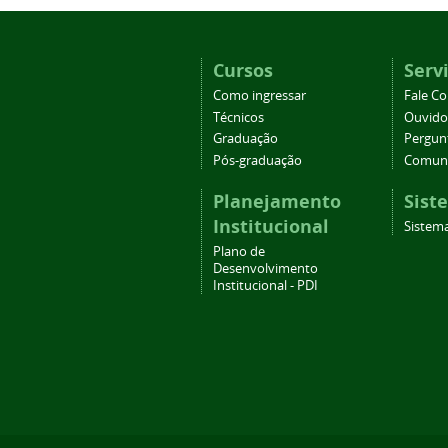
Cursos
Serv
Como ingressar
Fale C
Técnicos
Ouvido
Graduação
Pergun
Pós-graduação
Comuni
Planejamento
Sist
Institucional
Sistema
Plano de
Desenvolvimento
Institucional - PDI