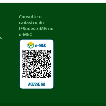
Consulte o
cadastro do
IFSudesteMG no
e-MEC
s