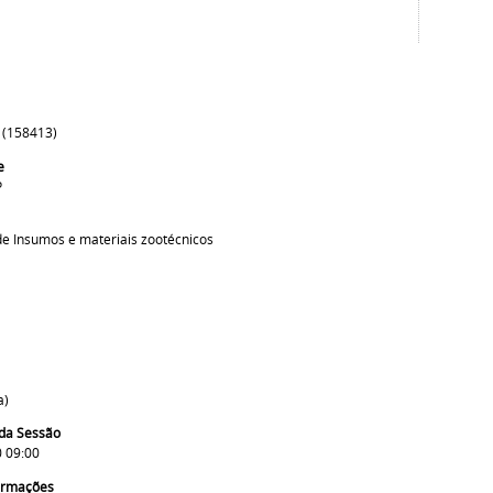
 (158413)
e
P
de Insumos e materiais zootécnicos
a)
da Sessão
 09:00
formações