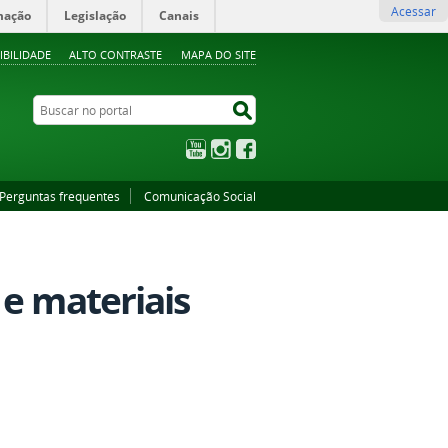
Acessar
mação
Legislação
Canais
IBILIDADE
ALTO CONTRASTE
MAPA DO SITE
Buscar no portal
Buscar no portal
YouTube
Instagram
Facebook
Perguntas frequentes
Comunicação Social
 e materiais