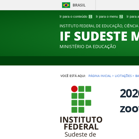
BRASIL
Ir para o conteúdo
1
Ir para o menu
2
Ir para
INSTITUTO FEDERAL DE EDUCAÇÃO, CIÊNCIA
IF SUDESTE 
MINISTÉRIO DA EDUCAÇÃO
VOCÊ ESTÁ AQUI:
PÁGINA INICIAL
>
LICITAÇÕES
>
B
202
zoo