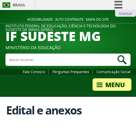
BRASIL
Acessar
Simplifique!
ACESSIBILIDADE
ALTO CONTRASTE
MAPA DO SITE
Comunica BR
INSTITUTO FEDERAL DE EDUCAÇÃO, CIÊNCIA E TECNOLOGIA DO
IF SUDESTE MG
SUDESTE DE MINAS GERAIS
Participe
Acesso à informação
MINISTÉRIO DA EDUCAÇÃO
Legislação
Buscar no portal
Bus
Canais
Fale Conosco
Perguntas frequentes
Comunicação Social
Edital e anexos