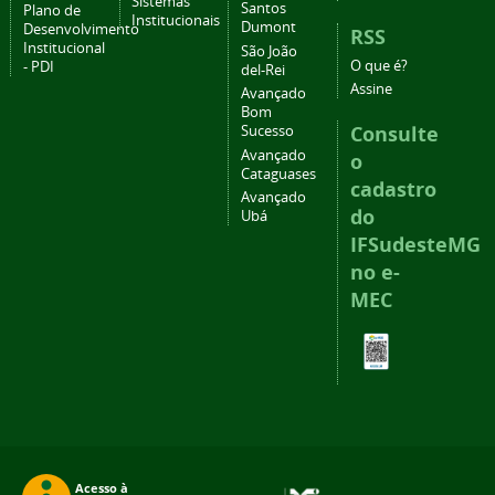
Sistemas
Santos
Plano de
Institucionais
Dumont
Desenvolvimento
RSS
Institucional
São João
O que é?
- PDI
del-Rei
Assine
Avançado
Bom
Consulte
Sucesso
Avançado
o
Cataguases
cadastro
Avançado
do
Ubá
IFSudesteMG
no e-
MEC