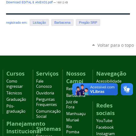
Download EDITAL E ANEXOS.pdf
— 16612 KB
registrado em:
Licitação
Barbacena
Pregão SRP
Voltar para o topo
Cursos
Serviços
Nossos
Navegação
Campi
Como
Fale
Acessibilidade
ingressar
Conosco
Mapa do
Reitoria
Técnicos
Ouvidoria
site
Barbacena
Graduação
Perguntas
Juiz de
Redes
Frequentes
Pós-
Fora
graduação
Comunicação
sociais
Manhuaçu
Social
Muriaé
YouTube
Planejamento
Rio
Facebook
Sistemas
Institucional
Pomba
Instagram