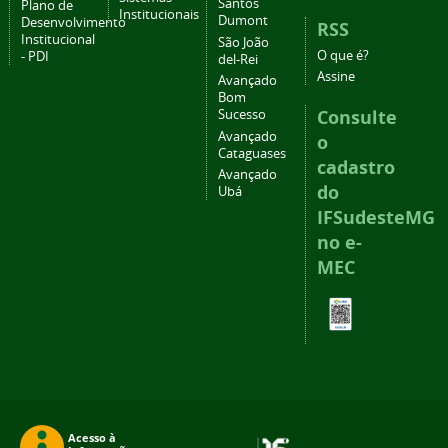
Santos
Plano de
Institucionais
Dumont
Desenvolvimento
RSS
Institucional
São João
O que é?
- PDI
del-Rei
Assine
Avançado
Bom
Consulte
Sucesso
Avançado
o
Cataguases
cadastro
Avançado
do
Ubá
IFSudesteMG
no e-
MEC