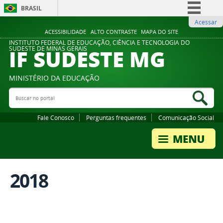
BRASIL
Acessar
Simplifique!
ACESSIBILIDADE
ALTO CONTRASTE
MAPA DO SITE
Comunica BR
INSTITUTO FEDERAL DE EDUCAÇÃO, CIÊNCIA E TECNOLOGIA DO
IF SUDESTE MG
SUDESTE DE MINAS GERAIS
Participe
Acesso à informação
MINISTÉRIO DA EDUCAÇÃO
Legislação
Buscar no portal
Bus
Canais
Fale Conosco
Perguntas frequentes
Comunicação Social
2018