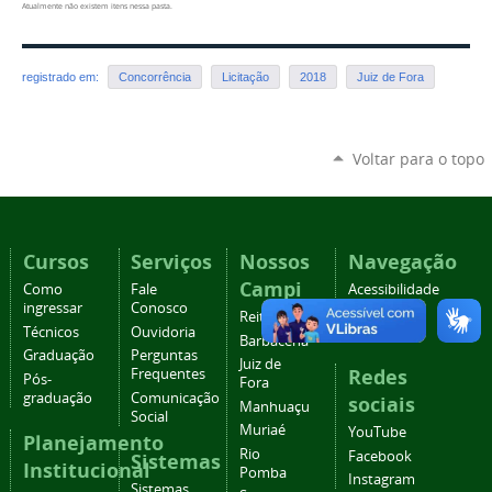
Atualmente não existem itens nessa pasta.
registrado em:
Concorrência
Licitação
2018
Juiz de Fora
Voltar para o topo
Cursos
Serviços
Nossos
Navegação
Campi
Como
Fale
Acessibilidade
ingressar
Conosco
Mapa do
Reitoria
Técnicos
Ouvidoria
site
Barbacena
Graduação
Perguntas
Juiz de
Redes
Frequentes
Pós-
Fora
graduação
Comunicação
sociais
Manhuaçu
Social
Muriaé
YouTube
Planejamento
Rio
Facebook
Sistemas
Institucional
Pomba
Instagram
Sistemas