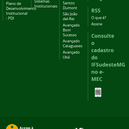
Sistemas
Santos
Plano de
Institucionais
Dumont
Desenvolvimento
RSS
Institucional
São João
O que é?
- PDI
del-Rei
Assine
Avançado
Bom
Consulte
Sucesso
Avançado
o
Cataguases
cadastro
Avançado
do
Ubá
IFSudesteMG
no e-
MEC