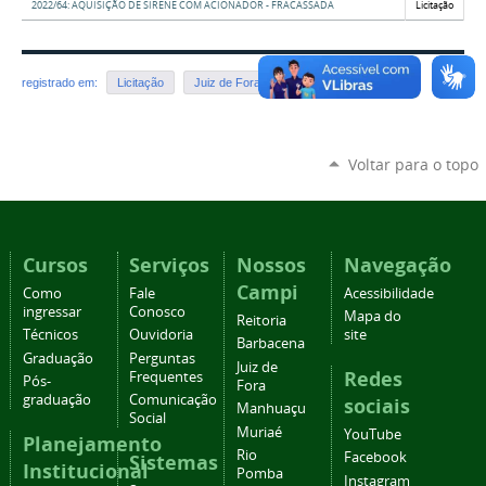
2022/64: AQUISIÇÃO DE SIRENE COM ACIONADOR - FRACASSADA
Licitação
registrado em:
Licitação
Juiz de Fora
Dispensa
Voltar para o topo
Cursos
Serviços
Nossos
Navegação
Campi
Como
Fale
Acessibilidade
ingressar
Conosco
Mapa do
Reitoria
Técnicos
Ouvidoria
site
Barbacena
Graduação
Perguntas
Juiz de
Redes
Frequentes
Pós-
Fora
graduação
Comunicação
sociais
Manhuaçu
Social
Muriaé
YouTube
Planejamento
Rio
Facebook
Sistemas
Institucional
Pomba
Instagram