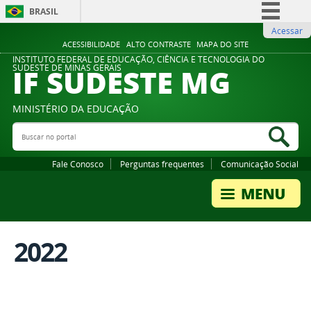
BRASIL
Acessar
Simplifique!
ACESSIBILIDADE
ALTO CONTRASTE
MAPA DO SITE
Comunica BR
INSTITUTO FEDERAL DE EDUCAÇÃO, CIÊNCIA E TECNOLOGIA DO
IF SUDESTE MG
SUDESTE DE MINAS GERAIS
Participe
Acesso à informação
MINISTÉRIO DA EDUCAÇÃO
Legislação
Buscar no portal
Bus
Canais
Fale Conosco
Perguntas frequentes
Comunicação Social
2022