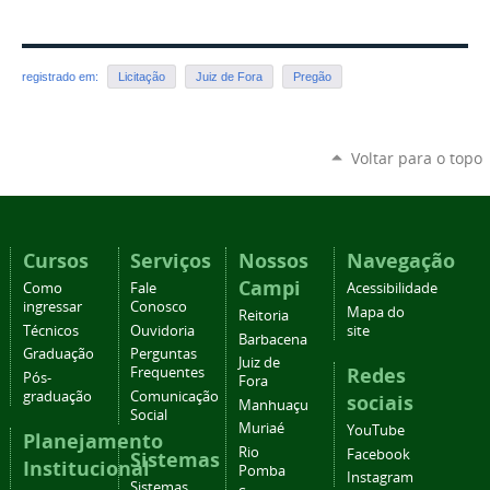
registrado em:
Licitação
Juiz de Fora
Pregão
Voltar para o topo
Cursos
Serviços
Nossos
Navegação
Campi
Como
Fale
Acessibilidade
ingressar
Conosco
Mapa do
Reitoria
Técnicos
Ouvidoria
site
Barbacena
Graduação
Perguntas
Juiz de
Redes
Frequentes
Pós-
Fora
graduação
Comunicação
sociais
Manhuaçu
Social
Muriaé
YouTube
Planejamento
Rio
Facebook
Sistemas
Institucional
Pomba
Instagram
Sistemas