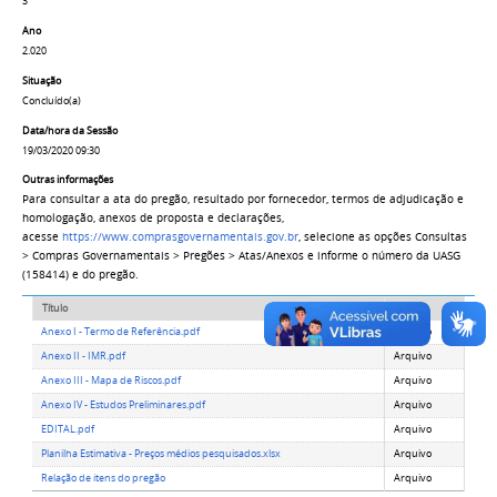
3
Ano
2.020
Situação
Concluído(a)
Data/hora da Sessão
19/03/2020 09:30
Outras informações
Para consultar a ata do pregão, resultado por fornecedor, termos de adjudicação e
homologação, anexos de proposta e declarações,
acesse
https://www.comprasgovernamentais.gov.br
, selecione as opções Consultas
> Compras Governamentais > Pregões > Atas/Anexos e informe o número da UASG
(158414) e do pregão.
Título
Tipo
Anexo I - Termo de Referência.pdf
Arquivo
Anexo II - IMR.pdf
Arquivo
Anexo III - Mapa de Riscos.pdf
Arquivo
Anexo IV - Estudos Preliminares.pdf
Arquivo
EDITAL.pdf
Arquivo
Planilha Estimativa - Preços médios pesquisados.xlsx
Arquivo
Relação de itens do pregão
Arquivo