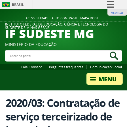
BRASIL
Acessar
Simplifique!
ACESSIBILIDADE
ALTO CONTRASTE
MAPA DO SITE
Comunica BR
INSTITUTO FEDERAL DE EDUCAÇÃO, CIÊNCIA E TECNOLOGIA DO
IF SUDESTE MG
SUDESTE DE MINAS GERAIS
Participe
Acesso à informação
MINISTÉRIO DA EDUCAÇÃO
Legislação
Buscar no portal
Bus
Canais
Fale Conosco
Perguntas frequentes
Comunicação Social
2020/03: Contratação de
serviço terceirizado de