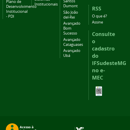
Santos
Plano de
Institucionais
Dumont
Desenvolvimento
RSS
Institucional
São João
O que é?
- PDI
del-Rei
Assine
Avançado
Bom
Consulte
Sucesso
Avançado
o
Cataguases
cadastro
Avançado
do
Ubá
IFSudesteMG
no e-
MEC