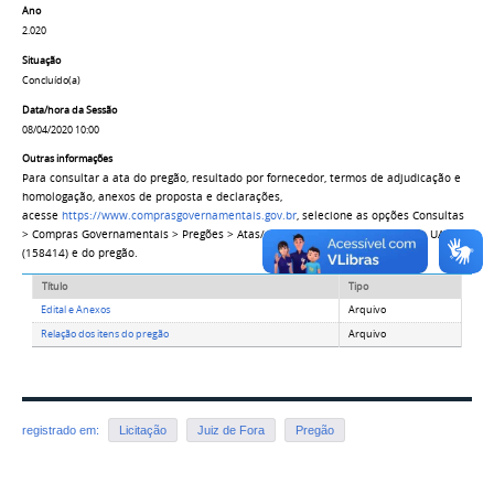
Ano
2.020
Situação
Concluído(a)
Data/hora da Sessão
08/04/2020 10:00
Outras informações
Para consultar a ata do pregão, resultado por fornecedor, termos de adjudicação e
homologação, anexos de proposta e declarações,
acesse
https://www.comprasgovernamentais.gov.br
, selecione as opções Consultas
> Compras Governamentais > Pregões > Atas/Anexos e informe o número da UASG
(158414) e do pregão.
Título
Tipo
Edital e Anexos
Arquivo
Relação dos itens do pregão
Arquivo
registrado em:
Licitação
Juiz de Fora
Pregão