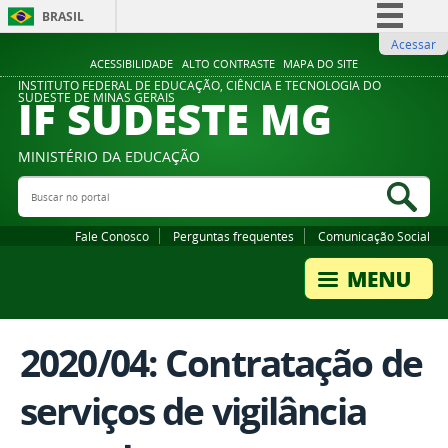
BRASIL
Acessar
Simplifique!
ACESSIBILIDADE
ALTO CONTRASTE
MAPA DO SITE
Comunica BR
INSTITUTO FEDERAL DE EDUCAÇÃO, CIÊNCIA E TECNOLOGIA DO
IF SUDESTE MG
SUDESTE DE MINAS GERAIS
Participe
Acesso à informação
MINISTÉRIO DA EDUCAÇÃO
Legislação
Buscar no portal
Bus
Canais
Fale Conosco
Perguntas frequentes
Comunicação Social
2020/04: Contratação de
serviços de vigilância