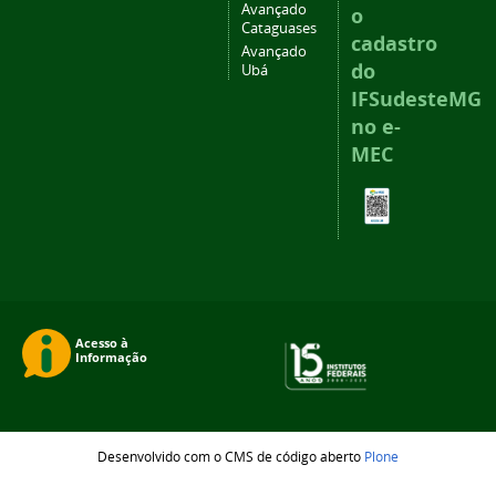
Avançado
o
Cataguases
cadastro
Avançado
do
Ubá
IFSudesteMG
no e-
MEC
Desenvolvido com o CMS de código aberto
Plone