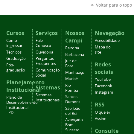
Voltar para o topo
Cursos
Serviços
Nossos
Navegação
Campi
Como
Fale
Acessibilidade
ingressar
Conosco
Mapa do
Reitoria
Técnicos
Ouvidoria
site
Barbacena
Graduação
Perguntas
Juiz de
Redes
Frequentes
Pós-
Fora
graduação
Comunicação
sociais
Manhuaçu
Social
Muriaé
YouTube
Planejamento
Rio
Facebook
Sistemas
Institucional
Pomba
Instagram
Sistemas
Santos
Plano de
Institucionais
Dumont
Desenvolvimento
RSS
Institucional
São João
O que é?
- PDI
del-Rei
Assine
Avançado
Bom
Consulte
Sucesso