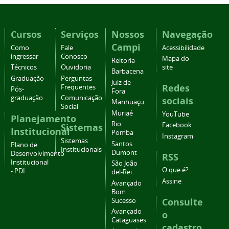
Cursos
Serviços
Nossos
Navegação
Campi
Como
Fale
Acessibilidade
ingressar
Conosco
Mapa do
Reitoria
Técnicos
Ouvidoria
site
Barbacena
Graduação
Perguntas
Juiz de
Redes
Frequentes
Pós-
Fora
graduação
Comunicação
sociais
Manhuaçu
Social
Muriaé
YouTube
Planejamento
Rio
Facebook
Sistemas
Institucional
Pomba
Instagram
Sistemas
Santos
Plano de
Institucionais
Dumont
Desenvolvimento
RSS
Institucional
São João
O que é?
- PDI
del-Rei
Assine
Avançado
Bom
Consulte
Sucesso
Avançado
o
Cataguases
cadastro