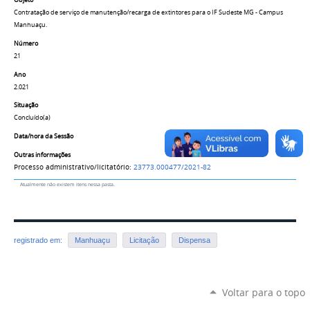
Objeto
Contratação de serviço de manutenção/recarga de extintores para o IF Sudeste MG - Campus
Manhuaçu.
Número
21
Ano
2.021
Situação
Concluído(a)
Data/hora da Sessão
Outras informações
Processo administrativo/licitatório:
23773.000477/2021-82
Atualmente não existem itens nessa pasta.
registrado em:
Manhuaçu
Licitação
Dispensa
Voltar para o topo