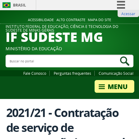
BRASIL
Acessar
Simplifique!
ACESSIBILIDADE
ALTO CONTRASTE
MAPA DO SITE
Comunica BR
INSTITUTO FEDERAL DE EDUCAÇÃO, CIÊNCIA E TECNOLOGIA DO
IF SUDESTE MG
SUDESTE DE MINAS GERAIS
Participe
Acesso à informação
MINISTÉRIO DA EDUCAÇÃO
Legislação
Buscar no portal
Bus
Canais
Fale Conosco
Perguntas frequentes
Comunicação Social
2021/21 - Contratação
de serviço de