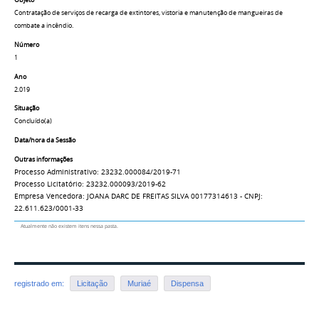
Objeto
Contratação de serviços de recarga de extintores, vistoria e manutenção de mangueiras de
combate a incêndio.
Número
1
Ano
2.019
Situação
Concluído(a)
Data/hora da Sessão
Outras informações
Processo Administrativo: 23232.000084/2019-71
Processo Licitatório: 23232.000093/2019-62
Empresa Vencedora: JOANA DARC DE FREITAS SILVA 00177314613 - CNPJ:
22.611.623/0001-33
Atualmente não existem itens nessa pasta.
registrado em:
Licitação
Muriaé
Dispensa