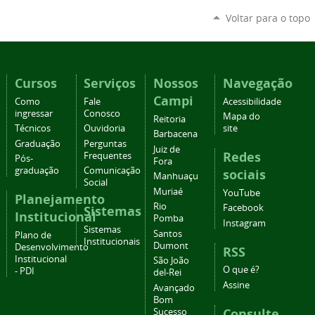
Voltar para o topo
Cursos
Serviços
Nossos
Navegação
Campi
Como
Fale
Acessibilidade
ingressar
Conosco
Mapa do
Reitoria
Técnicos
Ouvidoria
site
Barbacena
Graduação
Perguntas
Juiz de
Redes
Frequentes
Pós-
Fora
graduação
Comunicação
sociais
Manhuaçu
Social
Muriaé
YouTube
Planejamento
Rio
Facebook
Sistemas
Institucional
Pomba
Instagram
Sistemas
Santos
Plano de
Institucionais
Dumont
Desenvolvimento
RSS
Institucional
São João
O que é?
- PDI
del-Rei
Assine
Avançado
Bom
Consulte
Sucesso