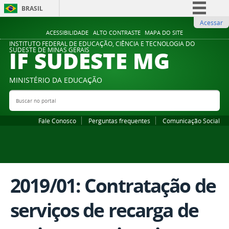
BRASIL
Acessar
Simplifique!
ACESSIBILIDADE
ALTO CONTRASTE
MAPA DO SITE
Comunica BR
INSTITUTO FEDERAL DE EDUCAÇÃO, CIÊNCIA E TECNOLOGIA DO
IF SUDESTE MG
SUDESTE DE MINAS GERAIS
Participe
Acesso à informação
MINISTÉRIO DA EDUCAÇÃO
Legislação
Buscar no portal
Bus
Canais
Fale Conosco
Perguntas frequentes
Comunicação Social
2019/01: Contratação de
serviços de recarga de