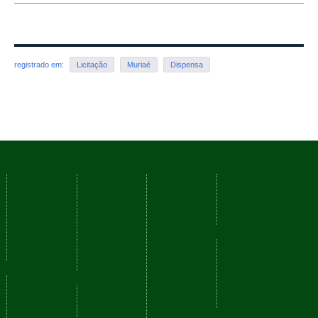
Atualmente não existem itens nessa pasta.
registrado em:
Licitação
Muriaé
Dispensa
Voltar para o topo
Cursos
Serviços
Nossos
Navegação
Campi
Como
Fale
Acessibilidade
ingressar
Conosco
Mapa do
Reitoria
Técnicos
Ouvidoria
site
Barbacena
Graduação
Perguntas
Juiz de
Frequentes
Redes
Pós-
Fora
graduação
Comunicação
sociais
Manhuaçu
Social
Muriaé
YouTube
Planejamento
Rio
Sistemas
Facebook
Institucional
Pomba
Instagram
Sistemas
Santos
Plano de