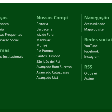
iços
Nossos Campi
Navegação
onosco
Reitoria
Acessibilidade
ria
Barbacena
Mapa do site
tas Frequentes
Juiz de Fora
Redes sociai
cação Social
Manhuaçu
Muriaé
YouTube
emas
Rio Pomba
Facebook
Santos Dumont
s Institucionais
Instagram
São João del-Rei
RSS
Avançado Bom Sucesso
Avançado Cataguases
O que é?
Avançado Ubá
Assine