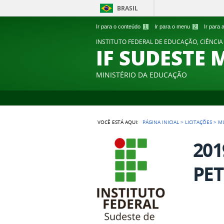
BRASIL
Ir para o conteúdo
1
Ir para o menu
2
Ir para
INSTITUTO FEDERAL DE EDUCAÇÃO, CIÊNCIA
IF SUDESTE 
MINISTÉRIO DA EDUCAÇÃO
VOCÊ ESTÁ AQUI:
PÁGINA INICIAL
>
LICITAÇÕES
>
M
201
PET