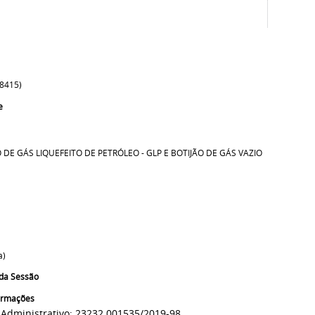
58415)
e
 DE GÁS LIQUEFEITO DE PETRÓLEO - GLP E BOTIJÃO DE GÁS VAZIO
a)
da Sessão
formações
 Administrativo:
23232.001535/2019-98