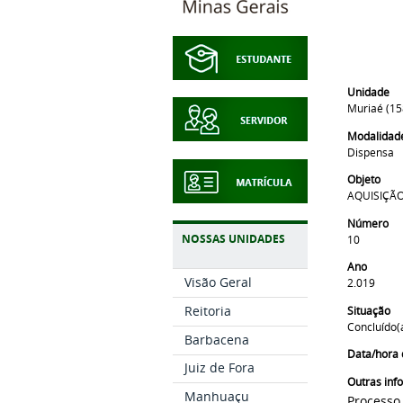
Unidade
Muriaé (1
Modalidad
Dispensa
Objeto
AQUISIÇÃO
Número
NOSSAS UNIDADES
10
Ano
Visão Geral
2.019
Reitoria
Situação
Concluído(
Barbacena
Data/hora 
Juiz de Fora
Outras in
Manhuaçu
Processo