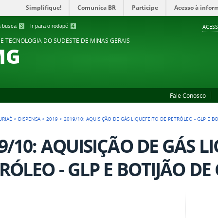
Simplifique!
Comunica BR
Participe
Acesso à infor
 a busca
3
Ir para o rodapé
4
ACESS
 E TECNOLOGIA DO SUDESTE DE MINAS GERAIS
MG
Fale Conosco
URIAÉ
>
DISPENSA
>
2019
>
2019/10: AQUISIÇÃO DE GÁS LIQUEFEITO DE PETRÓLEO - GLP E BO
9/10: AQUISIÇÃO DE GÁS L
RÓLEO - GLP E BOTIJÃO DE