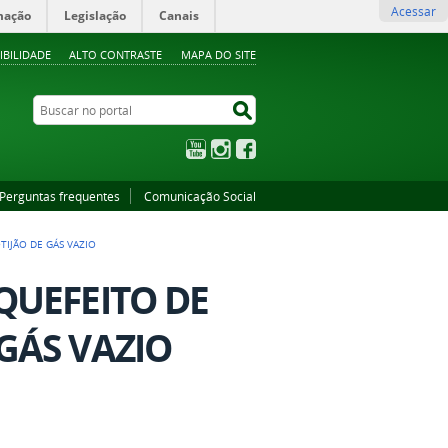
Acessar
mação
Legislação
Canais
IBILIDADE
ALTO CONTRASTE
MAPA DO SITE
Buscar no portal
Buscar no portal
YouTube
Instagram
Facebook
Perguntas frequentes
Comunicação Social
TIJÃO DE GÁS VAZIO
IQUEFEITO DE
 GÁS VAZIO