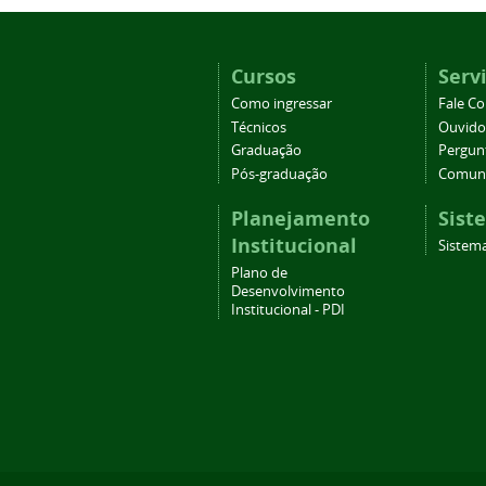
Cursos
Serv
Como ingressar
Fale C
Técnicos
Ouvido
Graduação
Pergun
Pós-graduação
Comuni
Planejamento
Sist
Institucional
Sistema
Plano de
Desenvolvimento
Institucional - PDI