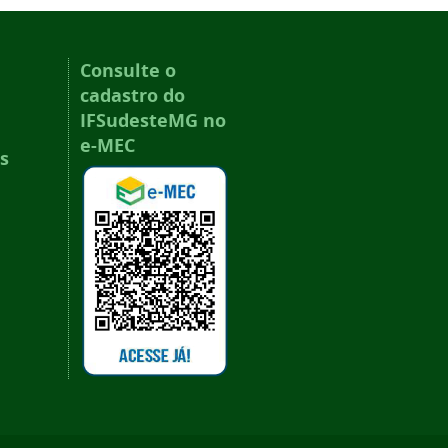
Consulte o
cadastro do
IFSudesteMG no
e-MEC
s