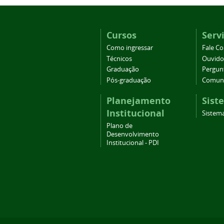
Cursos
Serv
Como ingressar
Fale C
Técnicos
Ouvido
Graduação
Pergun
Pós-graduação
Comuni
Planejamento
Sist
Institucional
Sistema
Plano de
Desenvolvimento
Institucional - PDI