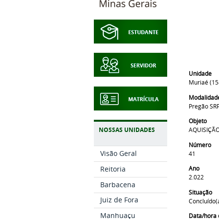
Unidade
Muriaé (1
Modalidad
Pregão SR
Objeto
AQUISIÇÃ
NOSSAS UNIDADES
Número
Visão Geral
41
Reitoria
Ano
2.022
Barbacena
Situação
Juiz de Fora
Concluído(
Manhuaçu
Data/hora 