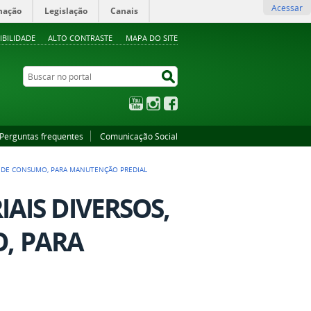
Acessar
mação
Legislação
Canais
IBILIDADE
ALTO CONTRASTE
MAPA DO SITE
Buscar no portal
Buscar no portal
YouTube
Instagram
Facebook
Perguntas frequentes
Comunicação Social
 E DE CONSUMO, PARA MANUTENÇÃO PREDIAL
IAIS DIVERSOS,
, PARA