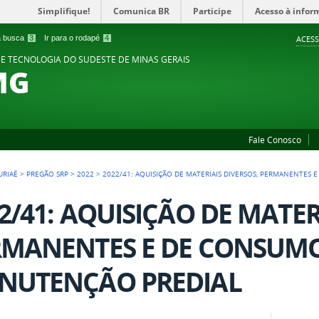
Simplifique!
Comunica BR
Participe
Acesso à infor
 a busca
3
Ir para o rodapé
4
ACESS
 E TECNOLOGIA DO SUDESTE DE MINAS GERAIS
MG
Fale Conosco
URIAÉ
>
PREGÃO SRP
>
2022
>
2022/41: AQUISIÇÃO DE MATERIAIS DIVERSOS, PERMANENTES
2/41: AQUISIÇÃO DE MATER
RMANENTES E DE CONSUMO
NUTENÇÃO PREDIAL