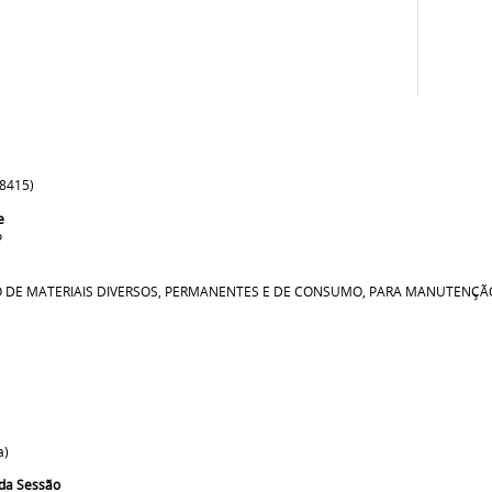
58415)
e
P
O DE MATERIAIS DIVERSOS, PERMANENTES E DE CONSUMO, PARA MANUTENÇÃ
a)
da Sessão