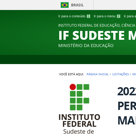
BRASIL
Ir para o conteúdo
1
Ir para o menu
2
Ir para
INSTITUTO FEDERAL DE EDUCAÇÃO, CIÊNCIA
IF SUDESTE 
MINISTÉRIO DA EDUCAÇÃO
VOCÊ ESTÁ AQUI:
PÁGINA INICIAL
>
LICITAÇÕES
>
M
202
PE
MA