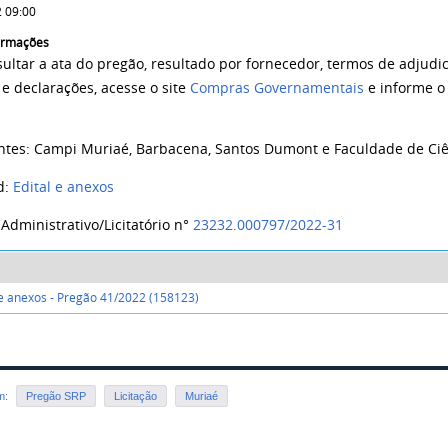
 09:00
formações
sultar a ata do pregão, resultado por fornecedor, termos de adjud
e declarações, acesse o site
Compras Governamentais
e informe o
antes: Campi Muriaé, Barbacena, Santos Dumont e Faculdade de Ci
d:
Edital e anexos
Administrativo/Licitatório n°
23232.000797/2022-31
 e anexos - Pregão 41/2022 (158123)
em:
Pregão SRP
Licitação
Muriaé