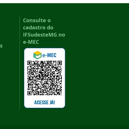
Consulte o
cadastro do
IFSudesteMG no
e-MEC
s