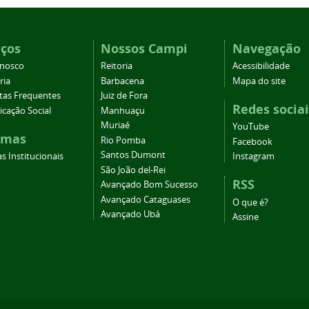
iços
Nossos Campi
Navegação
onosco
Reitoria
Acessibilidade
ria
Barbacena
Mapa do site
tas Frequentes
Juiz de Fora
Redes sociai
cação Social
Manhuaçu
Muriaé
YouTube
emas
Rio Pomba
Facebook
Santos Dumont
s Institucionais
Instagram
São João del-Rei
RSS
Avançado Bom Sucesso
Avançado Cataguases
O que é?
Avançado Ubá
Assine