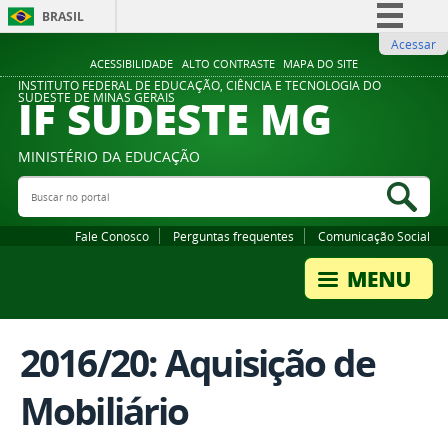
BRASIL
Acessar
Simplifique!
ACESSIBILIDADE
ALTO CONTRASTE
MAPA DO SITE
Comunica BR
INSTITUTO FEDERAL DE EDUCAÇÃO, CIÊNCIA E TECNOLOGIA DO
IF SUDESTE MG
SUDESTE DE MINAS GERAIS
Participe
Acesso à informação
MINISTÉRIO DA EDUCAÇÃO
Legislação
Buscar no portal
Bus
Canais
Fale Conosco
Perguntas frequentes
Comunicação Social
2016/20: Aquisição de
Mobiliário