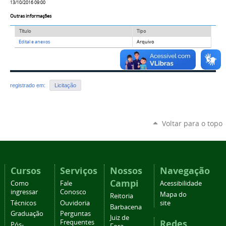
13/10/2016 09:00
Outras informações
Título
Tipo
Edital e anexos
Arquivo
registrado em:
Licitação
Voltar para o topo
Cursos
Serviços
Nossos
Navegação
Campi
Como
Fale
Acessibilidade
ingressar
Conosco
Mapa do
Reitoria
Técnicos
Ouvidoria
site
Barbacena
Graduação
Perguntas
Juiz de
Redes
Frequentes
Pós-