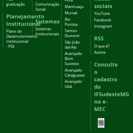
Fora
graduação
Comunicação
sociais
Manhuaçu
Social
Muriaé
YouTube
Planejamento
Rio
Facebook
Sistemas
Institucional
Pomba
Instagram
Sistemas
Santos
Plano de
Institucionais
Dumont
Desenvolvimento
RSS
Institucional
São João
O que é?
- PDI
del-Rei
Assine
Avançado
Bom
Consulte
Sucesso
Avançado
o
Cataguases
cadastro
Avançado
do
Ubá
IFSudesteMG
no e-
MEC