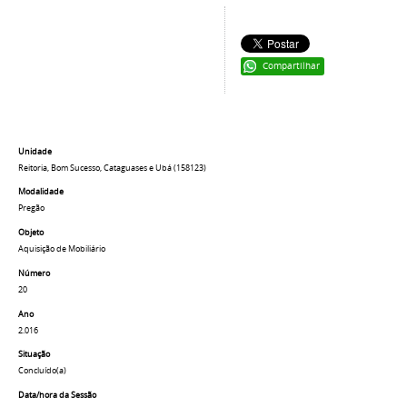
Compartilhar
Unidade
Reitoria, Bom Sucesso, Cataguases e Ubá (158123)
Modalidade
Pregão
Objeto
Aquisição de Mobiliário
Número
20
Ano
2.016
Situação
Concluído(a)
Data/hora da Sessão