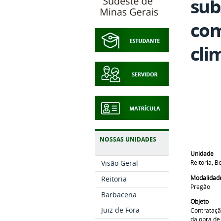
sub
com
cli
NOSSAS UNIDADES
Unidade
Visão Geral
Reitoria, 
Modalidad
Reitoria
Pregão
Barbacena
Objeto
Juiz de Fora
Contrataçã
da obra de