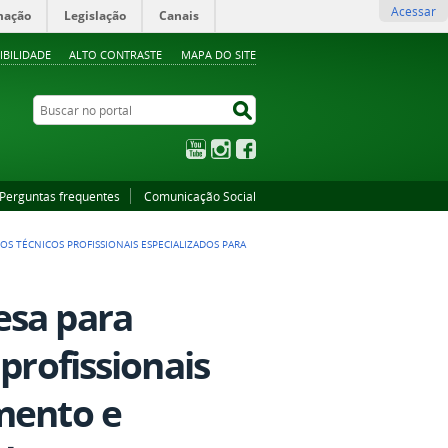
Acessar
mação
Legislação
Canais
IBILIDADE
ALTO CONTRASTE
MAPA DO SITE
Buscar no portal
Buscar no portal
YouTube
Instagram
Facebook
Perguntas frequentes
Comunicação Social
OS TÉCNICOS PROFISSIONAIS ESPECIALIZADOS PARA
esa para
profissionais
mento e