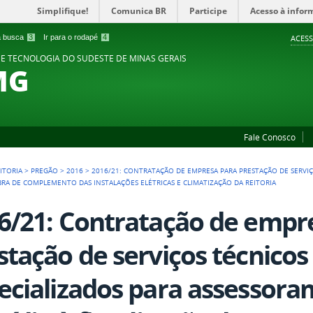
Simplifique!
Comunica BR
Participe
Acesso à infor
 a busca
3
Ir para o rodapé
4
ACESS
 E TECNOLOGIA DO SUDESTE DE MINAS GERAIS
MG
Fale Conosco
ITORIA
>
PREGÃO
>
2016
>
2016/21: CONTRATAÇÃO DE EMPRESA PARA PRESTAÇÃO DE SERVIÇ
BRA DE COMPLEMENTO DAS INSTALAÇÕES ELÉTRICAS E CLIMATIZAÇÃO DA REITORIA
6/21: Contratação de empr
stação de serviços técnicos 
ecializados para assessora