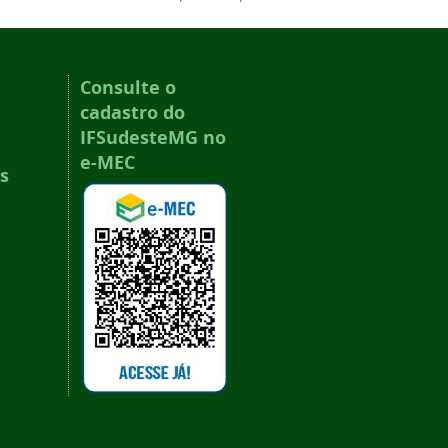
Consulte o
cadastro do
IFSudesteMG no
e-MEC
s