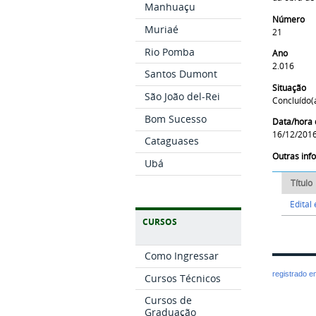
Manhuaçu
Número
Muriaé
21
Rio Pomba
Ano
2.016
Santos Dumont
Situação
São João del-Rei
Concluído(
Bom Sucesso
Data/hora 
16/12/2016
Cataguases
Outras in
Ubá
Título
Edital
CURSOS
Como Ingressar
registrado 
Cursos Técnicos
Cursos de
Graduação