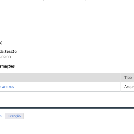
a)
da Sessão
 09:00
formações
Tipo
 e anexos
Arqui
em:
Licitação