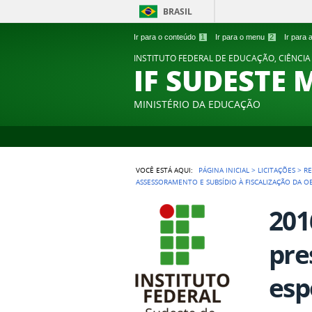
BRASIL
Ir para o conteúdo
1
Ir para o menu
2
Ir para
INSTITUTO FEDERAL DE EDUCAÇÃO, CIÊNCIA
IF SUDESTE 
MINISTÉRIO DA EDUCAÇÃO
VOCÊ ESTÁ AQUI:
PÁGINA INICIAL
>
LICITAÇÕES
>
RE
ASSESSORAMENTO E SUBSÍDIO À FISCALIZAÇÃO DA O
201
pre
esp