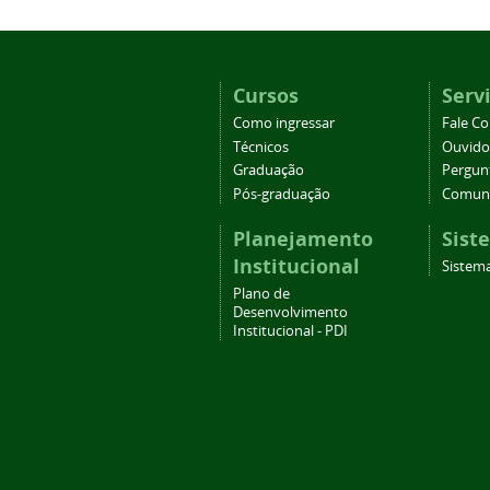
Cursos
Serv
Como ingressar
Fale C
Técnicos
Ouvido
Graduação
Pergun
Pós-graduação
Comuni
Planejamento
Sist
Institucional
Sistema
Plano de
Desenvolvimento
Institucional - PDI