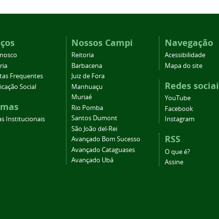
iços
Nossos Campi
Navegação
onosco
Reitoria
Acessibilidade
ria
Barbacena
Mapa do site
tas Frequentes
Juiz de Fora
Redes sociai
cação Social
Manhuaçu
Muriaé
YouTube
emas
Rio Pomba
Facebook
Santos Dumont
s Institucionais
Instagram
São João del-Rei
RSS
Avançado Bom Sucesso
Avançado Cataguases
O que é?
Avançado Ubá
Assine