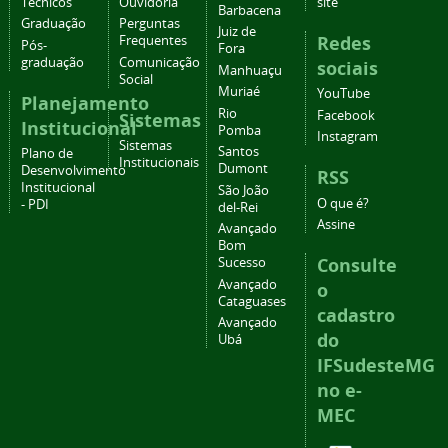
Técnicos
Ouvidoria
site
Barbacena
Graduação
Perguntas
Juiz de
Redes
Frequentes
Pós-
Fora
graduação
Comunicação
sociais
Manhuaçu
Social
Muriaé
YouTube
Planejamento
Rio
Facebook
Sistemas
Institucional
Pomba
Instagram
Sistemas
Santos
Plano de
Institucionais
Dumont
Desenvolvimento
RSS
Institucional
São João
O que é?
- PDI
del-Rei
Assine
Avançado
Bom
Consulte
Sucesso
Avançado
o
Cataguases
cadastro
Avançado
do
Ubá
IFSudesteMG
no e-
MEC