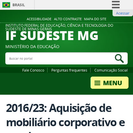
BRASIL
Acessar
Simplifique!
ACESSIBILIDADE
ALTO CONTRASTE
MAPA DO SITE
Comunica BR
INSTITUTO FEDERAL DE EDUCAÇÃO, CIÊNCIA E TECNOLOGIA DO
IF SUDESTE MG
SUDESTE DE MINAS GERAIS
Participe
Acesso à informação
MINISTÉRIO DA EDUCAÇÃO
Legislação
Buscar no portal
Bus
Canais
Fale Conosco
Perguntas frequentes
Comunicação Social
2016/23: Aquisição de
mobiliário corporativo e