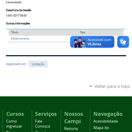
Concluído(a)
Data/hora da Sessão
13/01/2017 09:00
Outras informações
Título
Tipo
Edital e anexos
Arquivo
registrado em:
Licitação
Voltar para o topo
Cursos
Serviços
Nossos
Navegação
Campi
Como
Fale
Acessibilidade
ingressar
Conosco
Mapa do
Reitoria