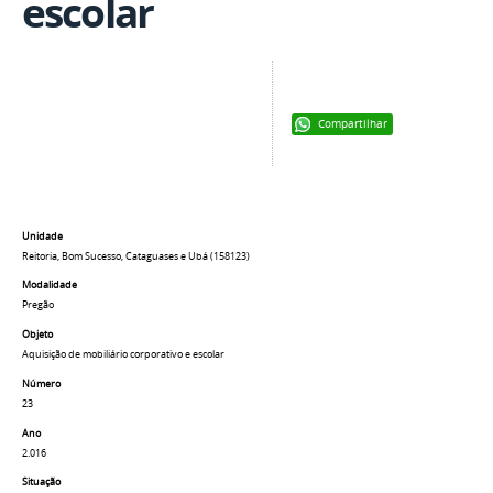
escolar
Compartilhar
Unidade
Reitoria, Bom Sucesso, Cataguases e Ubá (158123)
Modalidade
Pregão
Objeto
Aquisição de mobiliário corporativo e escolar
Número
23
Ano
2.016
Situação