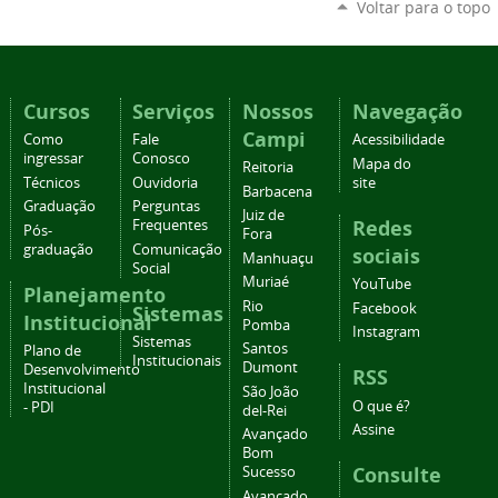
Voltar para o topo
Cursos
Serviços
Nossos
Navegação
Campi
Como
Fale
Acessibilidade
ingressar
Conosco
Mapa do
Reitoria
Técnicos
Ouvidoria
site
Barbacena
Graduação
Perguntas
Juiz de
Redes
Frequentes
Pós-
Fora
graduação
Comunicação
sociais
Manhuaçu
Social
Muriaé
YouTube
Planejamento
Rio
Facebook
Sistemas
Institucional
Pomba
Instagram
Sistemas
Santos
Plano de
Institucionais
Dumont
Desenvolvimento
RSS
Institucional
São João
O que é?
- PDI
del-Rei
Assine
Avançado
Bom
Consulte
Sucesso
Avançado