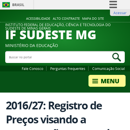
BRASIL
Acessar
Simplifique!
ACESSIBILIDADE
ALTO CONTRASTE
MAPA DO SITE
Comunica BR
INSTITUTO FEDERAL DE EDUCAÇÃO, CIÊNCIA E TECNOLOGIA DO
IF SUDESTE MG
SUDESTE DE MINAS GERAIS
Participe
Acesso à informação
MINISTÉRIO DA EDUCAÇÃO
Legislação
Buscar no portal
Bus
Canais
Fale Conosco
Perguntas frequentes
Comunicação Social
2016/27: Registro de
Preços visando a