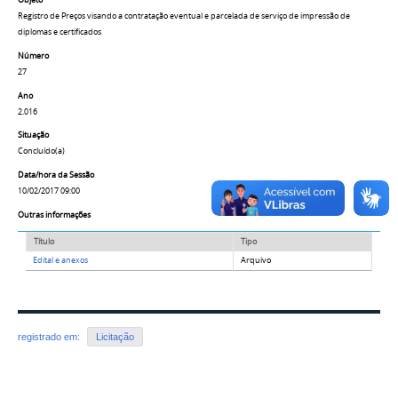
Objeto
Registro de Preços visando a contratação eventual e parcelada de serviço de impressão de
diplomas e certificados
Número
27
Ano
2.016
Situação
Concluído(a)
Data/hora da Sessão
10/02/2017 09:00
Outras informações
Título
Tipo
Edital e anexos
Arquivo
registrado em:
Licitação