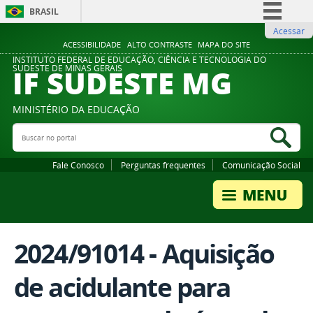
BRASIL
Acessar
Simplifique!
ACESSIBILIDADE
ALTO CONTRASTE
MAPA DO SITE
Comunica BR
INSTITUTO FEDERAL DE EDUCAÇÃO, CIÊNCIA E TECNOLOGIA DO
IF SUDESTE MG
SUDESTE DE MINAS GERAIS
Participe
Acesso à informação
MINISTÉRIO DA EDUCAÇÃO
Legislação
Buscar no portal
Bus
Canais
Fale Conosco
Perguntas frequentes
Comunicação Social
2024/91014 - Aquisição
de acidulante para