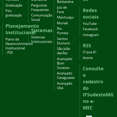
Barbacena
Graduação
Perguntas
Juiz de
Redes
Frequentes
Pós-
Fora
graduação
Comunicação
sociais
Manhuaçu
Social
Muriaé
YouTube
Planejamento
Rio
Facebook
Sistemas
Institucional
Pomba
Instagram
Sistemas
Santos
Plano de
Institucionais
Dumont
Desenvolvimento
RSS
Institucional
São João
O que é?
- PDI
del-Rei
Assine
Avançado
Bom
Consulte
Sucesso
Avançado
o
Cataguases
cadastro
Avançado
do
Ubá
IFSudesteMG
no e-
MEC