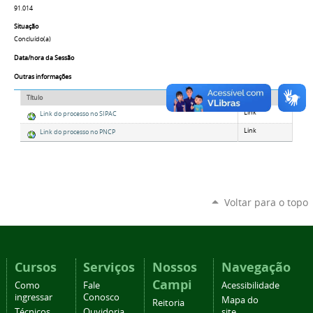
91.014
Situação
Concluído(a)
Data/hora da Sessão
Outras informações
Título
Tipo
Link
Link do processo no SIPAC
Link
Link do processo no PNCP
Voltar para o topo
Cursos
Serviços
Nossos
Navegação
Campi
Como
Fale
Acessibilidade
ingressar
Conosco
Mapa do
Reitoria
Técnicos
Ouvidoria
site