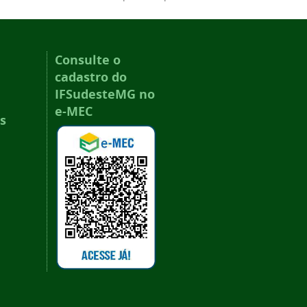
Consulte o
cadastro do
IFSudesteMG no
e-MEC
s