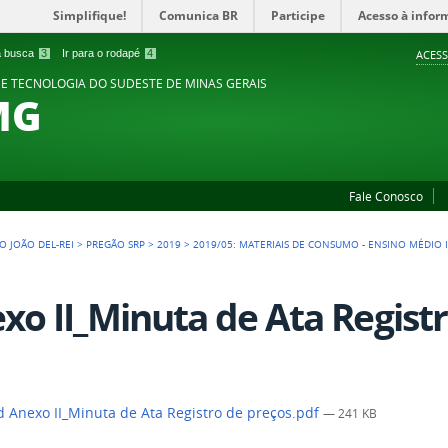
Simplifique!
Comunica BR
Participe
Acesso à infor
 a busca
3
Ir para o rodapé
4
ACESS
 E TECNOLOGIA DO SUDESTE DE MINAS GERAIS
MG
Fale Conosco
O JOÃO DEL-REI
>
PREGÃO SRP
>
2019
>
2019/05: MATERIAIS DE CONSUMO - ENSINO MÉDIO
xo II_Minuta de Ata Registr
 Anexo II_Minuta de Ata Registro de preços.pdf
— 241 KB