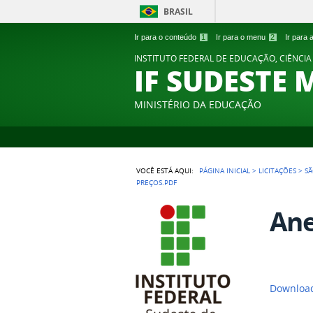
BRASIL
Ir para o conteúdo
1
Ir para o menu
2
Ir para
INSTITUTO FEDERAL DE EDUCAÇÃO, CIÊNCIA
IF SUDESTE 
MINISTÉRIO DA EDUCAÇÃO
VOCÊ ESTÁ AQUI:
PÁGINA INICIAL
>
LICITAÇÕES
>
SÃ
PREÇOS.PDF
Ane
Download