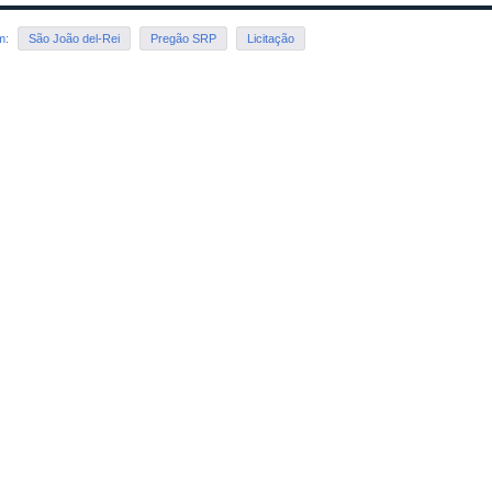
em:
São João del-Rei
Pregão SRP
Licitação