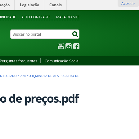
Acessar
mação
Legislação
Canais
IBILIDADE
ALTO CONTRASTE
MAPA DO SITE
Buscar no portal
Buscar no portal
YouTube
Instagram
Facebook
Perguntas frequentes
Comunicação Social
 INTEGRADO
>
ANEXO II_MINUTA DE ATA REGISTRO DE
o de preços.pdf