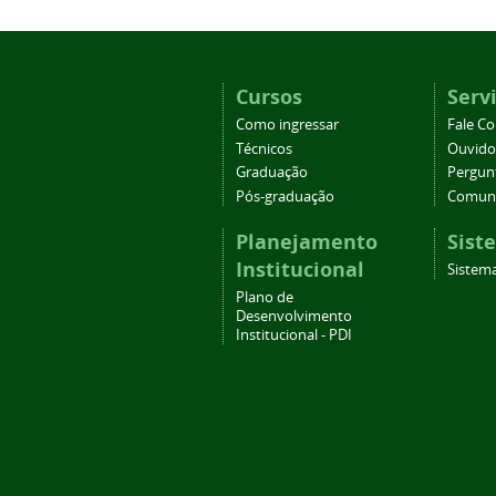
Cursos
Serv
Como ingressar
Fale C
Técnicos
Ouvido
Graduação
Pergun
Pós-graduação
Comuni
Planejamento
Sist
Institucional
Sistema
Plano de
Desenvolvimento
Institucional - PDI