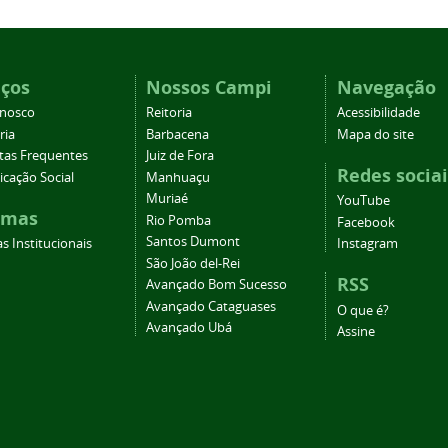
iços
Nossos Campi
Navegação
onosco
Reitoria
Acessibilidade
ria
Barbacena
Mapa do site
tas Frequentes
Juiz de Fora
Redes sociai
cação Social
Manhuaçu
Muriaé
YouTube
emas
Rio Pomba
Facebook
Santos Dumont
s Institucionais
Instagram
São João del-Rei
RSS
Avançado Bom Sucesso
Avançado Cataguases
O que é?
Avançado Ubá
Assine