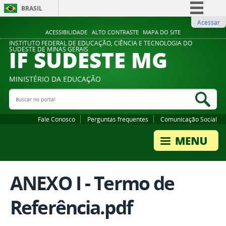
BRASIL
Acessar
Simplifique!
ACESSIBILIDADE
ALTO CONTRASTE
MAPA DO SITE
Comunica BR
INSTITUTO FEDERAL DE EDUCAÇÃO, CIÊNCIA E TECNOLOGIA DO
IF SUDESTE MG
SUDESTE DE MINAS GERAIS
Participe
Acesso à informação
MINISTÉRIO DA EDUCAÇÃO
Legislação
Buscar no portal
Bus
Canais
Fale Conosco
Perguntas frequentes
Comunicação Social
ANEXO I - Termo de
Referência.pdf