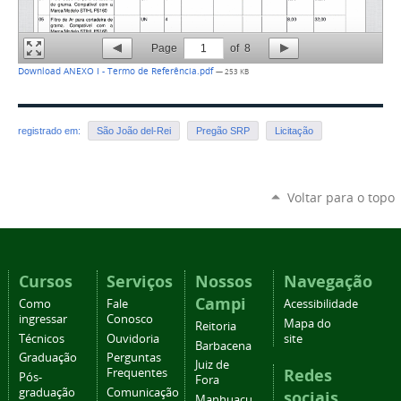
Page
1
of
8
Download ANEXO I - Termo de Referência.pdf
— 253 KB
registrado em:
São João del-Rei
Pregão SRP
Licitação
Voltar para o topo
Cursos
Serviços
Nossos
Navegação
Campi
Como
Fale
Acessibilidade
ingressar
Conosco
Mapa do
Reitoria
Técnicos
Ouvidoria
site
Barbacena
Graduação
Perguntas
Juiz de
Redes
Frequentes
Pós-
Fora
graduação
Comunicação
sociais
Manhuaçu