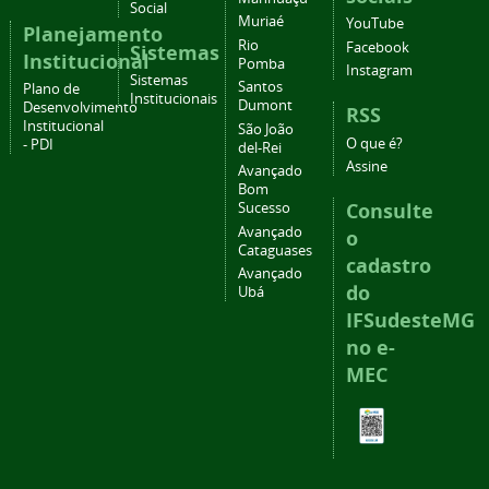
Social
Muriaé
YouTube
Planejamento
Rio
Facebook
Sistemas
Institucional
Pomba
Instagram
Sistemas
Santos
Plano de
Institucionais
Dumont
Desenvolvimento
RSS
Institucional
São João
O que é?
- PDI
del-Rei
Assine
Avançado
Bom
Consulte
Sucesso
Avançado
o
Cataguases
cadastro
Avançado
do
Ubá
IFSudesteMG
no e-
MEC