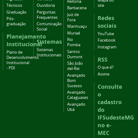
Mapa do
Reitoria
Técnicos
Ouvidoria
site
Barbacena
Graduação
Perguntas
Juiz de
Redes
Frequentes
Pós-
Fora
graduação
Comunicação
sociais
Manhuaçu
Social
Muriaé
YouTube
Planejamento
Rio
Facebook
Sistemas
Institucional
Pomba
Instagram
Sistemas
Santos
Plano de
Institucionais
Dumont
Desenvolvimento
RSS
Institucional
São João
O que é?
- PDI
del-Rei
Assine
Avançado
Bom
Consulte
Sucesso
Avançado
o
Cataguases
cadastro
Avançado
do
Ubá
IFSudesteMG
no e-
MEC