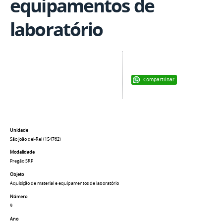
equipamentos de
laboratório
Compartilhar
Unidade
São João del-Rei (154762)
Modalidade
Pregão SRP
Objeto
Aquisição de material e equipamentos de laboratório
Número
9
Ano