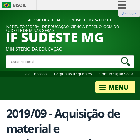
BRASIL
Acessar
Simplifique!
ACESSIBILIDADE
ALTO CONTRASTE
MAPA DO SITE
Comunica BR
INSTITUTO FEDERAL DE EDUCAÇÃO, CIÊNCIA E TECNOLOGIA DO
IF SUDESTE MG
SUDESTE DE MINAS GERAIS
Participe
Acesso à informação
MINISTÉRIO DA EDUCAÇÃO
Legislação
Buscar no portal
Bus
Canais
Fale Conosco
Perguntas frequentes
Comunicação Social
2019/09 - Aquisição de
material e