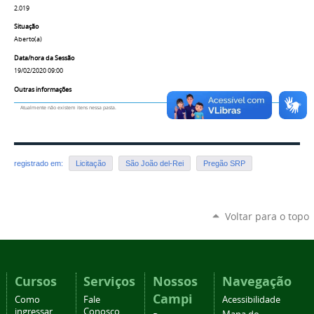
2.019
Situação
Aberto(a)
Data/hora da Sessão
19/02/2020 09:00
Outras informações
Atualmente não existem itens nessa pasta.
registrado em:
Licitação
São João del-Rei
Pregão SRP
Voltar para o topo
Cursos
Serviços
Nossos
Navegação
Campi
Como
Fale
Acessibilidade
ingressar
Conosco