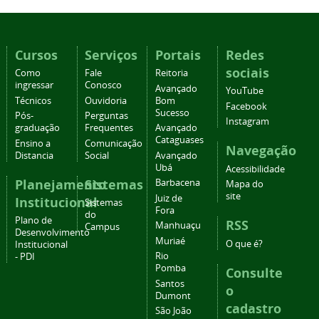
Cursos
Serviços
Portais
Redes
sociais
Como
Fale
Reitoria
ingressar
Conosco
Avançado
YouTube
Técnicos
Ouvidoria
Bom
Facebook
Sucesso
Pós-
Perguntas
Instagram
graduação
Frequentes
Avançado
Cataguases
Ensino a
Comunicação
Navegação
Distancia
Social
Avançado
Ubá
Acessibilidade
Planejamento
Sistemas
Barbacena
Mapa do
site
Juiz de
Institucional
Sistemas
Fora
do
Plano de
RSS
Manhuaçu
Campus
Desenvolvimento
Muriaé
O que é?
Institucional
Rio
- PDI
Pomba
Consulte
Santos
o
Dumont
cadastro
São João