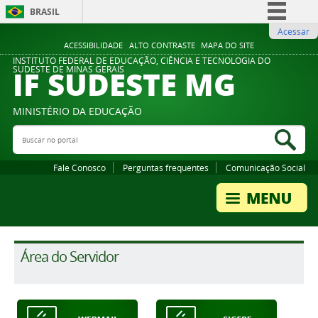
BRASIL
Acessar
Simplifique!
ACESSIBILIDADE
ALTO CONTRASTE
MAPA DO SITE
Comunica BR
INSTITUTO FEDERAL DE EDUCAÇÃO, CIÊNCIA E TECNOLOGIA DO
IF SUDESTE MG
SUDESTE DE MINAS GERAIS
Participe
Acesso à informação
MINISTÉRIO DA EDUCAÇÃO
Legislação
Buscar no portal
Bus
Canais
Fale Conosco
Perguntas frequentes
Comunicação Social
Área do Servidor