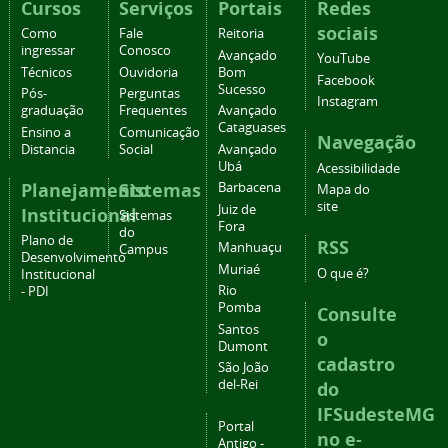
Cursos
Serviços
Portais
Redes
sociais
Como
Fale
Reitoria
ingressar
Conosco
Avançado
YouTube
Técnicos
Ouvidoria
Bom
Facebook
Sucesso
Pós-
Perguntas
Instagram
graduação
Frequentes
Avançado
Cataguases
Ensino a
Comunicação
Navegação
Distancia
Social
Avançado
Ubá
Acessibilidade
Planejamento
Sistemas
Barbacena
Mapa do
site
Juiz de
Institucional
Sistemas
Fora
do
Plano de
RSS
Manhuaçu
Campus
Desenvolvimento
Muriaé
O que é?
Institucional
Rio
- PDI
Pomba
Consulte
Santos
o
Dumont
cadastro
São João
del-Rei
do
IFSudesteMG
Portal
no e-
Antigo -