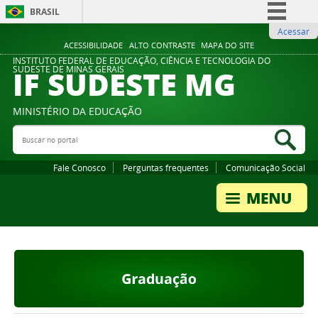
BRASIL
Acessar
Simplifique!
ACESSIBILIDADE
ALTO CONTRASTE
MAPA DO SITE
Comunica BR
INSTITUTO FEDERAL DE EDUCAÇÃO, CIÊNCIA E TECNOLOGIA DO
IF SUDESTE MG
SUDESTE DE MINAS GERAIS
Participe
Acesso à informação
MINISTÉRIO DA EDUCAÇÃO
Legislação
Buscar no portal
Bus
Canais
Fale Conosco
Perguntas frequentes
Comunicação Social