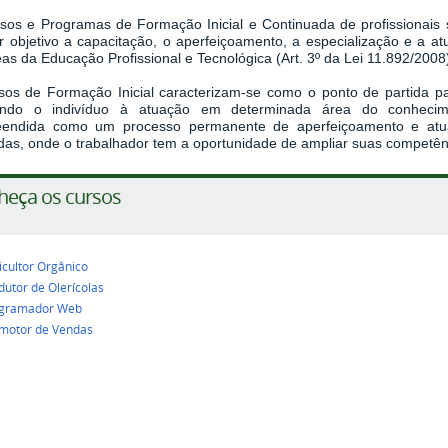
sos e Programas de Formação Inicial e Continuada de profissionais sã
r objetivo a capacitação, o aperfeiçoamento, a especialização e a at
as da Educação Profissional e Tecnológica (Art. 3º da Lei 11.892/2008
sos de Formação Inicial caracterizam-se como o ponto de partida p
itando o indivíduo à atuação em determinada área do conhec
endida como um processo permanente de aperfeiçoamento e atuali
das, onde o trabalhador tem a oportunidade de ampliar suas competênc
heça os cursos
icultor Orgânico
dutor de Olerícolas
gramador Web
motor de Vendas