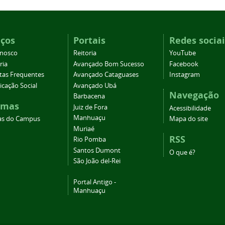
iços
Portais
Redes sociai
onosco
Reitoria
YouTube
ria
Avançado Bom Sucesso
Facebook
tas Frequentes
Avançado Cataguases
Instagram
cação Social
Avançado Ubá
Navegação
Barbacena
emas
Juiz de Fora
Acessibilidade
Manhuaçu
as do Campus
Mapa do site
Muriaé
RSS
Rio Pomba
Santos Dumont
O que é?
São João del-Rei
Portal Antigo -
Manhuaçu