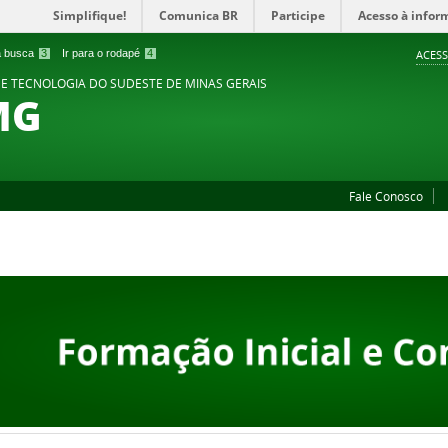
Simplifique!
Comunica BR
Participe
Acesso à infor
 a busca
3
Ir para o rodapé
4
ACESS
 E TECNOLOGIA DO SUDESTE DE MINAS GERAIS
MG
Fale Conosco