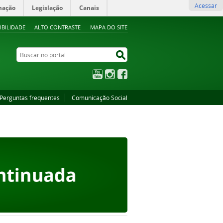
Acessar
mação
Legislação
Canais
IBILIDADE
ALTO CONTRASTE
MAPA DO SITE
Buscar no portal
Buscar no portal
YouTube
Instagram
Facebook
Perguntas frequentes
Comunicação Social