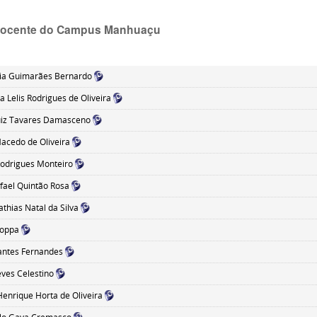
Docente do Campus Manhuaçu
ia Guimarães Bernardo
a Lelis Rodrigues de Oliveira
uiz Tavares Damasceno
acedo de Oliveira
Rodrigues Monteiro
fael Quintão Rosa
thias Natal da Silva
roppa
rantes Fernandes
eves Celestino
Henrique Horta de Oliveira