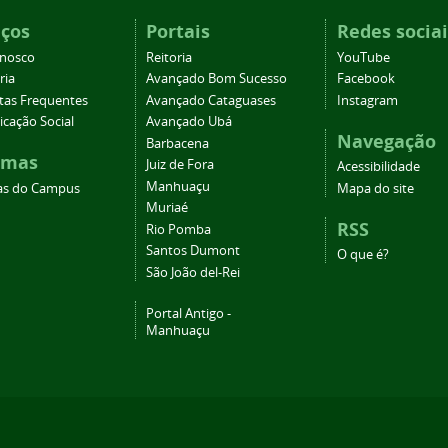
iços
Portais
Redes sociai
onosco
Reitoria
YouTube
ria
Avançado Bom Sucesso
Facebook
tas Frequentes
Avançado Cataguases
Instagram
cação Social
Avançado Ubá
Navegação
Barbacena
emas
Juiz de Fora
Acessibilidade
Manhuaçu
as do Campus
Mapa do site
Muriaé
RSS
Rio Pomba
Santos Dumont
O que é?
São João del-Rei
Portal Antigo -
Manhuaçu