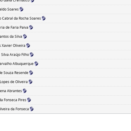
ulo Gava Cremasco
aldo Soares
o Cabral da Rocha Soares
aria de Faria Paiva
ntos da Silva
 Xavier Oliveira
 Silva Araújo Filho
arvalho Albuquerque
de Souza Resende
Lopes de Oliveira
Pena Abrantes
a Fonseca Pires
ilveira da Fonseca