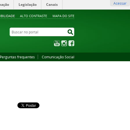
Acessar
mação
Legislação
Canais
IBILIDADE
ALTO CONTRASTE
MAPA DO SITE
Buscar no portal
Buscar no portal
YouTube
Instagram
Facebook
Perguntas frequentes
Comunicação Social