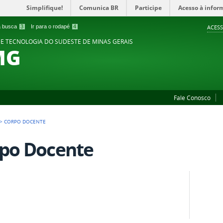
Simplifique!
Comunica BR
Participe
Acesso à infor
 a busca
3
Ir para o rodapé
4
ACESS
 E TECNOLOGIA DO SUDESTE DE MINAS GERAIS
MG
Fale Conosco
>
CORPO DOCENTE
po Docente