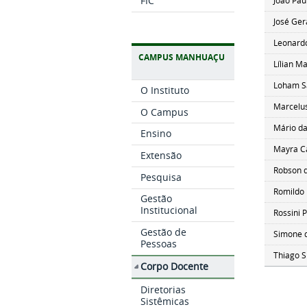
FIC
João Pa
José Ger
Leonard
CAMPUS MANHUAÇU
Lílian M
Loham Sa
O Instituto
Marcelus
O Campus
Mário da
Ensino
Mayra C
Extensão
Robson 
Pesquisa
Romildo 
Gestão
Institucional
Rossini 
Gestão de
Simone d
Pessoas
Thiago S
Corpo Docente
Diretorias
Sistêmicas