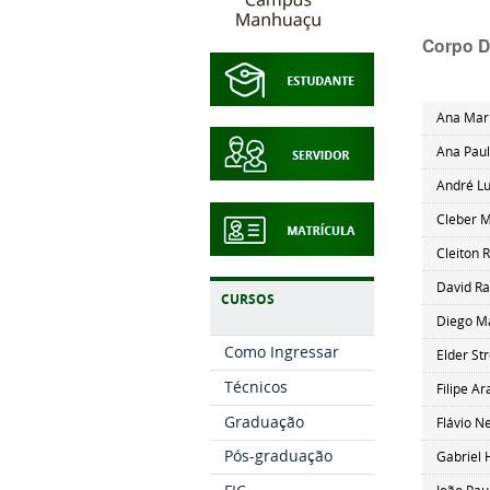
Corpo 
Ana Mar
Ana Paul
André L
Cleber M
Cleiton 
David Ra
CURSOS
Diego Ma
Como Ingressar
Elder St
Técnicos
Filipe A
Graduação
Flávio N
Pós-graduação
Gabriel 