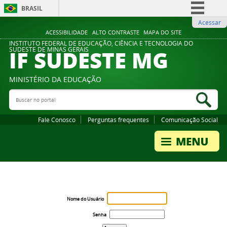
BRASIL
Acessar
Simplifique!
ACESSIBILIDADE
ALTO CONTRASTE
MAPA DO SITE
Comunica BR
INSTITUTO FEDERAL DE EDUCAÇÃO, CIÊNCIA E TECNOLOGIA DO
IF SUDESTE MG
SUDESTE DE MINAS GERAIS
Participe
Acesso à informação
MINISTÉRIO DA EDUCAÇÃO
Legislação
Buscar no portal
Bus
Canais
Fale Conosco
Perguntas frequentes
Comunicação Social
Nome do Usuário
Senha