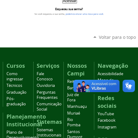
Esqueceu sua senha?
Se você esqueceu a sua senha,
podemos enviar uma nova para você
.
Voltar para o topo
Cursos
Serviços
Nossos
Navegação
Campi
Como
Fale
Acessibilidade
ingressar
Conosco
Mapa do
Reitoria
Técnicos
Ouvidoria
site
Barbacena
Graduação
Perguntas
Juiz de
Redes
Frequentes
Pós-
Fora
graduação
Comunicação
sociais
Manhuaçu
Social
Muriaé
YouTube
Planejamento
Rio
Facebook
Sistemas
Institucional
Pomba
Instagram
Sistemas
Santos
Plano de
Institucionais
Dumont
Desenvolvimento