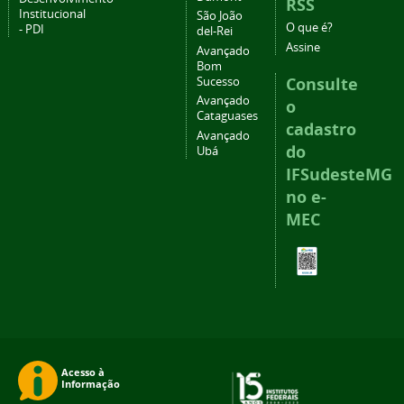
RSS
Institucional
São João
O que é?
- PDI
del-Rei
Assine
Avançado
Bom
Consulte
Sucesso
Avançado
o
Cataguases
cadastro
Avançado
do
Ubá
IFSudesteMG
no e-
MEC