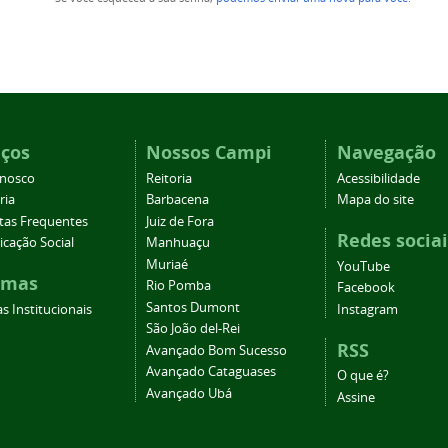
iços
Nossos Campi
Navegação
onosco
Reitoria
Acessibilidade
ria
Barbacena
Mapa do site
tas Frequentes
Juiz de Fora
Redes sociai
cação Social
Manhuaçu
Muriaé
YouTube
emas
Rio Pomba
Facebook
Santos Dumont
s Institucionais
Instagram
São João del-Rei
RSS
Avançado Bom Sucesso
Avançado Cataguases
O que é?
Avançado Ubá
Assine