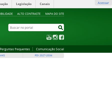
Acessar
mação
Legislação
Canais
IBILIDADE
ALTO CONTRASTE
MAPA DO SITE
Buscar no portal
Buscar no portal
YouTube
Instagram
Facebook
Perguntas frequentes
Comunicação Social
NAIS
PDI 2027-2034