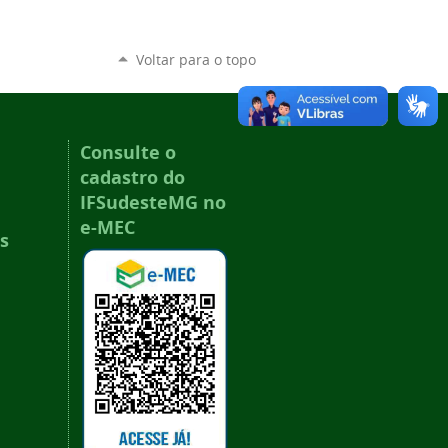
Voltar para o topo
Consulte o
cadastro do
IFSudesteMG no
e-MEC
s