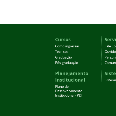
Cursos
Serv
Como ingressar
Fale C
Técnicos
Ouvido
Graduação
Pergun
Pós-graduação
Comuni
Planejamento
Sist
Institucional
Sistema
Plano de
Desenvolvimento
Institucional - PDI