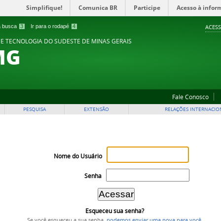
Simplifique!
Comunica BR
Participe
Acesso à infor
 a busca
3
Ir para o rodapé
4
ACESS
 E TECNOLOGIA DO SUDESTE DE MINAS GERAIS
MG
Fale Conosco
PESQUISA
EXTENSÃO
RELAÇÕES INTERNACIO
Nome do Usuário
Senha
Esqueceu sua senha?
Se você esqueceu a sua senha,
podemos enviar uma nova para você
.