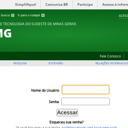
Simplifique!
Comunica BR
Participe
Acesso à infor
 a busca
3
Ir para o rodapé
4
ACESS
 E TECNOLOGIA DO SUDESTE DE MINAS GERAIS
MG
Fale Conosco
PESQUISA
EXTENSÃO
RELAÇÕES INTERNACIO
Nome do Usuário
Senha
Esqueceu sua senha?
Se você esqueceu a sua senha,
podemos enviar uma nova para você
.