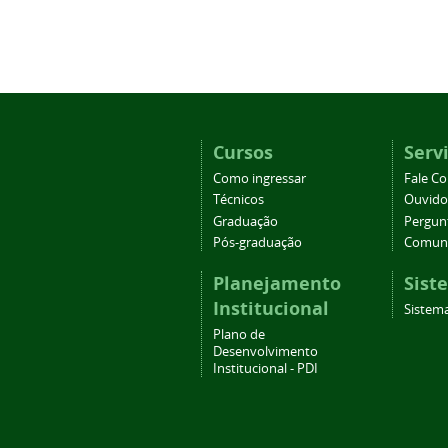
Cursos
Serv
Como ingressar
Fale C
Técnicos
Ouvido
Graduação
Pergun
Pós-graduação
Comuni
Planejamento
Sist
Institucional
Sistema
Plano de
Desenvolvimento
Institucional - PDI