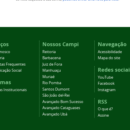
iços
Nossos Campi
Navegação
onosco
Reitoria
Acessibilidade
ria
Barbacena
Mapa do site
tas Frequentes
Juiz de Fora
Redes sociai
cação Social
Manhuaçu
Muriaé
YouTube
emas
Rio Pomba
Facebook
Santos Dumont
s Institucionais
Instagram
São João del-Rei
RSS
Avançado Bom Sucesso
Avançado Cataguases
O que é?
Avançado Ubá
Assine