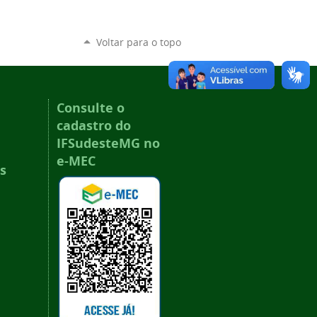
Voltar para o topo
Consulte o
cadastro do
IFSudesteMG no
e-MEC
s