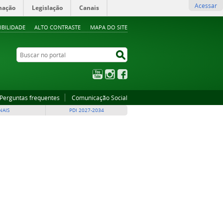
Acessar
mação
Legislação
Canais
IBILIDADE
ALTO CONTRASTE
MAPA DO SITE
Buscar no portal
Buscar no portal
YouTube
Instagram
Facebook
Perguntas frequentes
Comunicação Social
NAIS
PDI 2027-2034