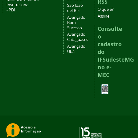
RSS
Institucional
São João
O que é?
- PDI
del-Rei
Assine
Avançado
Bom
Consulte
Sucesso
Avançado
o
Cataguases
cadastro
Avançado
do
Ubá
IFSudesteMG
no e-
MEC