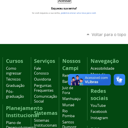
Esqueceu sua senha?
Se você esqueceu a sua senha,
podemos enviar uma nova para você
.
Voltar para o topo
Cursos
Serviços
Nossos
Navegação
Campi
Como
Fale
Acessibilidade
ingressar
Conosco
Mapa do
Reitoria
Técnicos
Ouvidoria
site
Barbacena
Graduação
Perguntas
Juiz de
Redes
Frequentes
Pós-
Fora
graduação
Comunicação
sociais
Manhuaçu
Social
Muriaé
YouTube
Planejamento
Rio
Facebook
Sistemas
Institucional
Pomba
Instagram
Sistemas
Santos
Plano de
Institucionais
Dumont
Desenvolvimento