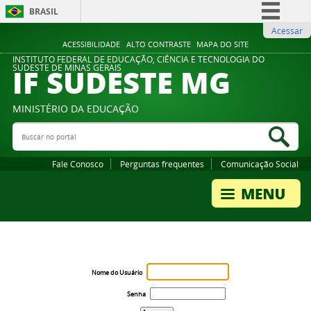
BRASIL
Acessar
Simplifique!
ACESSIBILIDADE
ALTO CONTRASTE
MAPA DO SITE
Comunica BR
INSTITUTO FEDERAL DE EDUCAÇÃO, CIÊNCIA E TECNOLOGIA DO
IF SUDESTE MG
SUDESTE DE MINAS GERAIS
Participe
Acesso à informação
MINISTÉRIO DA EDUCAÇÃO
Legislação
Buscar no portal
Bus
Canais
Fale Conosco
Perguntas frequentes
Comunicação Social
Nome do Usuário
Senha