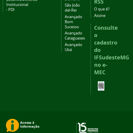
RSS
Institucional
São João
O que é?
- PDI
del-Rei
Assine
Avançado
Bom
Consulte
Sucesso
Avançado
o
Cataguases
cadastro
Avançado
do
Ubá
IFSudesteMG
no e-
MEC