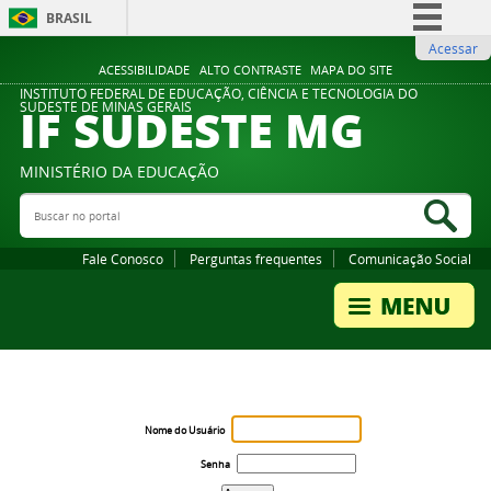
BRASIL
Acessar
Simplifique!
ACESSIBILIDADE
ALTO CONTRASTE
MAPA DO SITE
Comunica BR
INSTITUTO FEDERAL DE EDUCAÇÃO, CIÊNCIA E TECNOLOGIA DO
IF SUDESTE MG
SUDESTE DE MINAS GERAIS
Participe
Acesso à informação
MINISTÉRIO DA EDUCAÇÃO
Legislação
Buscar no portal
Bus
Canais
Fale Conosco
Perguntas frequentes
Comunicação Social
Nome do Usuário
Senha