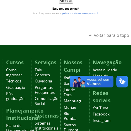
Esqueceu sua senha?
Se você esqueceu a sua senha,
podemos enviar uma nova para você
.
Voltar para o topo
Cursos
Serviços
Nossos
Navegação
Campi
Como
Fale
Acessibilidade
ingressar
Conosco
Mapa do
Reitoria
Técnicos
Ouvidoria
site
Barbacena
Graduação
Perguntas
Juiz de
Redes
Frequentes
Pós-
Fora
graduação
Comunicação
sociais
Manhuaçu
Social
Muriaé
YouTube
Planejamento
Rio
Facebook
Sistemas
Institucional
Pomba
Instagram
Sistemas
Santos
Plano de
Institucionais
Dumont
Desenvolvimento