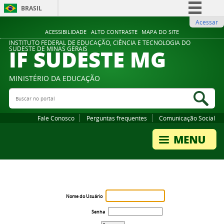
BRASIL
Acessar
Simplifique!
ACESSIBILIDADE
ALTO CONTRASTE
MAPA DO SITE
Comunica BR
INSTITUTO FEDERAL DE EDUCAÇÃO, CIÊNCIA E TECNOLOGIA DO
IF SUDESTE MG
SUDESTE DE MINAS GERAIS
Participe
Acesso à informação
MINISTÉRIO DA EDUCAÇÃO
Legislação
Buscar no portal
Bus
Canais
Fale Conosco
Perguntas frequentes
Comunicação Social
Nome do Usuário
Senha