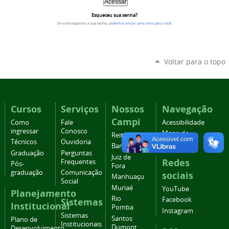
Esqueceu sua senha?
Se você esqueceu a sua senha,
podemos enviar uma nova para você
.
Voltar para o topo
Cursos
Serviços
Nossos
Navegação
Campi
Como
Fale
Acessibilidade
ingressar
Conosco
Mapa do
Reitoria
Técnicos
Ouvidoria
site
Barbacena
Graduação
Perguntas
Juiz de
Redes
Frequentes
Pós-
Fora
graduação
Comunicação
sociais
Manhuaçu
Social
Muriaé
YouTube
Planejamento
Rio
Facebook
Sistemas
Institucional
Pomba
Instagram
Sistemas
Santos
Plano de
Institucionais
Dumont
Desenvolvimento