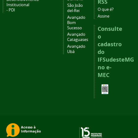
RSS
Institucional
São João
O que é?
- PDI
del-Rei
Assine
Avançado
Bom
Consulte
Sucesso
Avançado
o
Cataguases
cadastro
Avançado
do
Ubá
IFSudesteMG
no e-
MEC