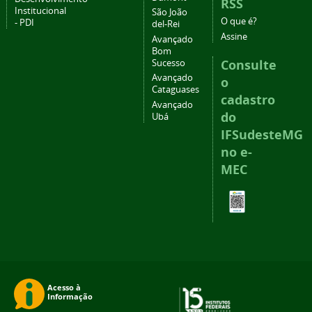
RSS
Institucional
São João
O que é?
- PDI
del-Rei
Assine
Avançado
Bom
Consulte
Sucesso
Avançado
o
Cataguases
cadastro
Avançado
do
Ubá
IFSudesteMG
no e-
MEC