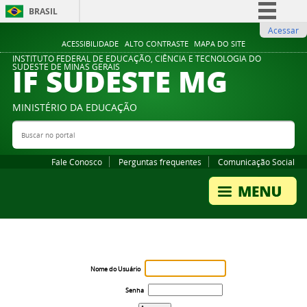
BRASIL
Acessar
Simplifique!
ACESSIBILIDADE
ALTO CONTRASTE
MAPA DO SITE
Comunica BR
INSTITUTO FEDERAL DE EDUCAÇÃO, CIÊNCIA E TECNOLOGIA DO
IF SUDESTE MG
SUDESTE DE MINAS GERAIS
Participe
Acesso à informação
MINISTÉRIO DA EDUCAÇÃO
Legislação
Buscar no portal
Bus
Canais
Fale Conosco
Perguntas frequentes
Comunicação Social
Nome do Usuário
Senha