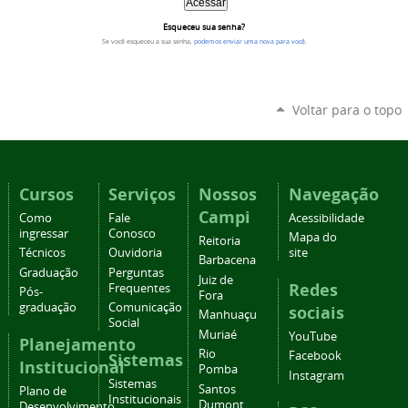
Esqueceu sua senha?
Se você esqueceu a sua senha,
podemos enviar uma nova para você
.
Voltar para o topo
Cursos
Serviços
Nossos
Navegação
Campi
Como
Fale
Acessibilidade
ingressar
Conosco
Mapa do
Reitoria
Técnicos
Ouvidoria
site
Barbacena
Graduação
Perguntas
Juiz de
Redes
Frequentes
Pós-
Fora
graduação
Comunicação
sociais
Manhuaçu
Social
Muriaé
YouTube
Planejamento
Rio
Facebook
Sistemas
Institucional
Pomba
Instagram
Sistemas
Santos
Plano de
Institucionais
Dumont
Desenvolvimento