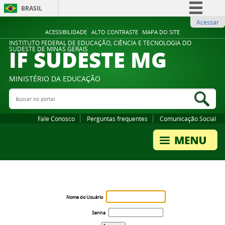
BRASIL
Acessar
Simplifique!
ACESSIBILIDADE
ALTO CONTRASTE
MAPA DO SITE
Comunica BR
INSTITUTO FEDERAL DE EDUCAÇÃO, CIÊNCIA E TECNOLOGIA DO
IF SUDESTE MG
SUDESTE DE MINAS GERAIS
Participe
Acesso à informação
MINISTÉRIO DA EDUCAÇÃO
Legislação
Buscar no portal
Bus
Canais
Fale Conosco
Perguntas frequentes
Comunicação Social
Nome do Usuário
Senha