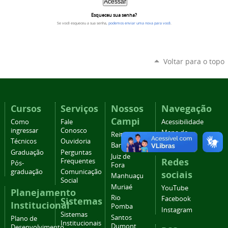
Esqueceu sua senha?
Se você esqueceu a sua senha,
podemos enviar uma nova para você
.
Voltar para o topo
Cursos
Serviços
Nossos
Navegação
Campi
Como
Fale
Acessibilidade
ingressar
Conosco
Mapa do
Reitoria
Técnicos
Ouvidoria
site
Barbacena
Graduação
Perguntas
Juiz de
Redes
Frequentes
Pós-
Fora
graduação
Comunicação
sociais
Manhuaçu
Social
Muriaé
YouTube
Planejamento
Rio
Facebook
Sistemas
Institucional
Pomba
Instagram
Sistemas
Santos
Plano de
Institucionais
Dumont
Desenvolvimento