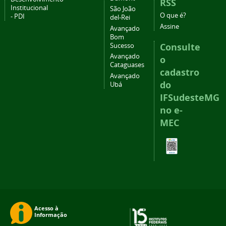
RSS
Institucional
São João
O que é?
- PDI
del-Rei
Assine
Avançado
Bom
Consulte
Sucesso
Avançado
o
Cataguases
cadastro
Avançado
do
Ubá
IFSudesteMG
no e-
MEC