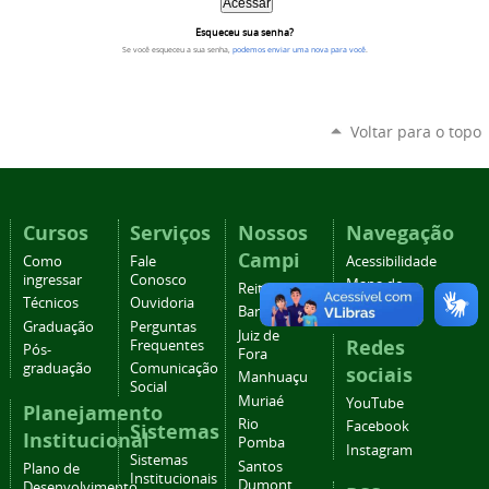
Esqueceu sua senha?
Se você esqueceu a sua senha,
podemos enviar uma nova para você
.
Voltar para o topo
Cursos
Serviços
Nossos
Navegação
Campi
Como
Fale
Acessibilidade
ingressar
Conosco
Mapa do
Reitoria
Técnicos
Ouvidoria
site
Barbacena
Graduação
Perguntas
Juiz de
Redes
Frequentes
Pós-
Fora
graduação
Comunicação
sociais
Manhuaçu
Social
Muriaé
YouTube
Planejamento
Rio
Facebook
Sistemas
Institucional
Pomba
Instagram
Sistemas
Santos
Plano de
Institucionais
Dumont
Desenvolvimento