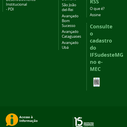
RSS
Institucional
São João
O que é?
- PDI
del-Rei
Assine
Avançado
Bom
Consulte
Sucesso
Avançado
o
Cataguases
cadastro
Avançado
do
Ubá
IFSudesteMG
no e-
MEC