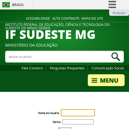
BRASIL
Acessar
Simplifique!
ACESSIBILIDADE
ALTO CONTRASTE
MAPA DO SITE
Comunica BR
INSTITUTO FEDERAL DE EDUCAÇÃO, CIÊNCIA E TECNOLOGIA DO
IF SUDESTE MG
SUDESTE DE MINAS GERAIS
Participe
Acesso à informação
MINISTÉRIO DA EDUCAÇÃO
Legislação
Buscar no portal
Bus
Canais
Fale Conosco
Perguntas frequentes
Comunicação Social
Nome do Usuário
Senha