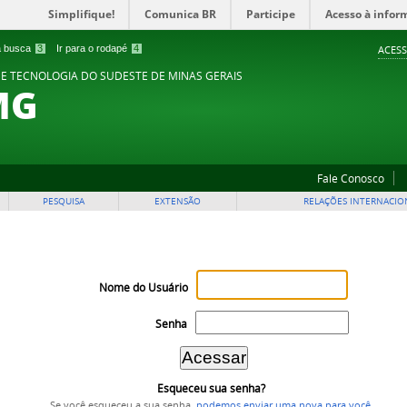
Simplifique!
Comunica BR
Participe
Acesso à infor
 a busca
3
Ir para o rodapé
4
ACESS
 E TECNOLOGIA DO SUDESTE DE MINAS GERAIS
MG
Fale Conosco
PESQUISA
EXTENSÃO
RELAÇÕES INTERNACIO
Nome do Usuário
Senha
Esqueceu sua senha?
Se você esqueceu a sua senha,
podemos enviar uma nova para você
.