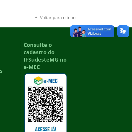
Voltar para o topo
Consulte o
cadastro do
IFSudesteMG no
e-MEC
s