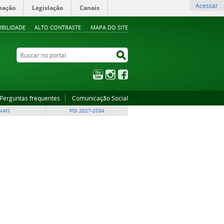
Acessar
mação
Legislação
Canais
IBILIDADE
ALTO CONTRASTE
MAPA DO SITE
Buscar no portal
Buscar no portal
YouTube
Instagram
Facebook
Perguntas frequentes
Comunicação Social
NAIS
PDI 2027-2034