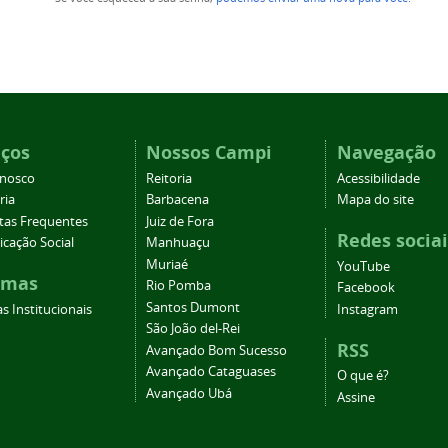
iços
Nossos Campi
Navegação
onosco
Reitoria
Acessibilidade
ria
Barbacena
Mapa do site
tas Frequentes
Juiz de Fora
Redes sociai
cação Social
Manhuaçu
Muriaé
YouTube
emas
Rio Pomba
Facebook
Santos Dumont
s Institucionais
Instagram
São João del-Rei
RSS
Avançado Bom Sucesso
Avançado Cataguases
O que é?
Avançado Ubá
Assine