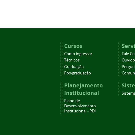
Cursos
Serv
Como ingressar
Fale C
Técnicos
Ouvido
Graduação
Pergun
Pós-graduação
Comuni
Planejamento
Sist
Institucional
Sistema
Plano de
Desenvolvimento
Institucional - PDI